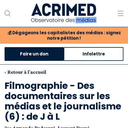
💰
Dégageons les capitalistes des médias : signez
notre pétition !
Notre association
Faire un don
Infolettre
Notre critique des médias
Nos propositions
‹ Retour à l'accueil
Filmographie - Des
Notre revue
documentaires sur les
Boutique
médias et le journalisme
(6) : de J à L