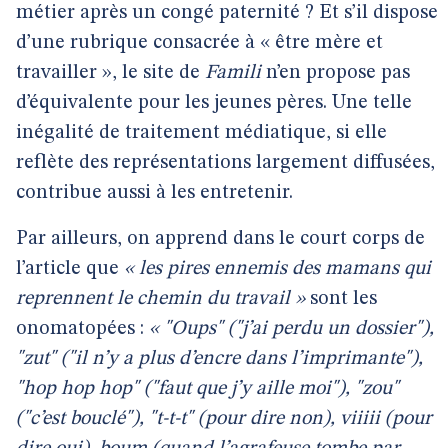
métier après un congé paternité ? Et s’il dispose
d’une rubrique consacrée à « être mère et
travailler », le site de
Famili
n’en propose pas
d’équivalente pour les jeunes pères. Une telle
inégalité de traitement médiatique, si elle
reflète des représentations largement diffusées,
contribue aussi à les entretenir.
Par ailleurs, on apprend dans le court corps de
l’article que
« les pires ennemis des mamans qui
reprennent le chemin du travail »
sont les
onomatopées :
« "Oups" ("j’ai perdu un dossier"),
"zut" ("il n’y a plus d’encre dans l’imprimante"),
"hop hop hop" ("faut que j’y aille moi"), "zou"
("c’est bouclé"), "t-t-t" (pour dire non), viiiii (pour