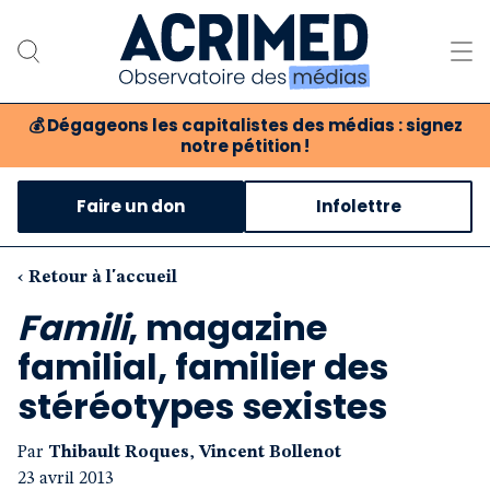
💰
Dégageons les capitalistes des médias : signez
notre pétition !
Notre association
Faire un don
Infolettre
Notre critique des médias
Nos propositions
‹ Retour à l'accueil
Famili
, magazine
Notre revue
familial, familier des
Boutique
stéréotypes sexistes
Par
Thibault Roques
,
Vincent Bollenot
23 avril 2013