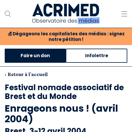
💰
Dégageons les capitalistes des médias : signez
notre pétition !
Notre association
Faire un don
Infolettre
Notre critique des médias
Nos propositions
‹ Retour à l'accueil
Festival nomade associatif de
Notre revue
Brest et du Monde
Boutique
Enrageons nous ! (avril
2004)
Brest, 3-12 avril 2004