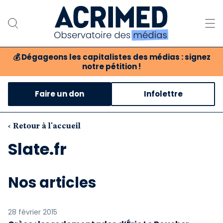
💰
Dégageons les capitalistes des médias : signez
notre pétition !
Notre association
Faire un don
Infolettre
Notre critique des médias
Nos propositions
‹ Retour à l'accueil
Slate.fr
Notre revue
Boutique
Nos articles
28 février 2015