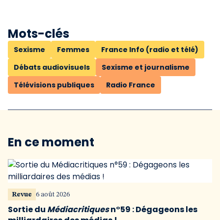
Mots-clés
Sexisme
Femmes
France Info (radio et télé)
Débats audiovisuels
Sexisme et journalisme
Télévisions publiques
Radio France
En ce moment
Revue
6 août 2026
Sortie du
Médiacritiques
n°59 : Dégageons les