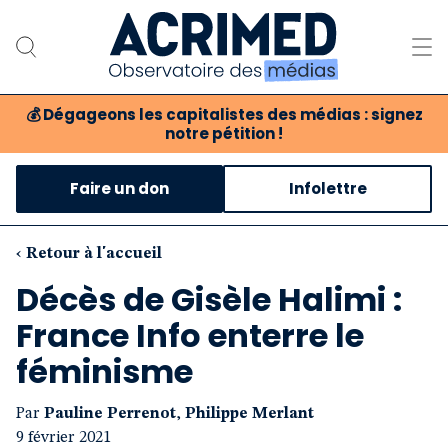
💰
Dégageons les capitalistes des médias : signez
notre pétition !
Notre association
Faire un don
Infolettre
Notre critique des médias
Nos propositions
‹ Retour à l'accueil
Décès de Gisèle Halimi :
Notre revue
France Info enterre le
Boutique
féminisme
Par
Pauline Perrenot
,
Philippe Merlant
9 février 2021