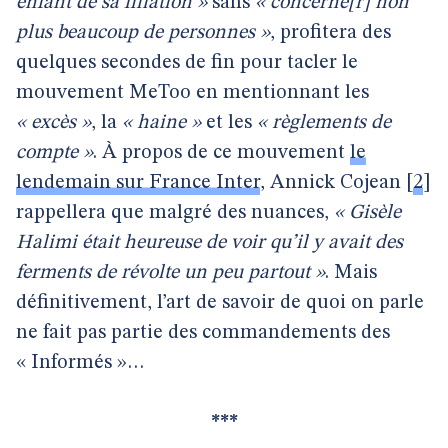
enfant de sa filiation »
sans
« concerne[r] non
plus beaucoup de personnes »
, profitera des
quelques secondes de fin pour tacler le
mouvement MeToo en mentionnant les
« excès »
, la
« haine »
et les
« règlements de
compte »
. À propos de ce mouvement
le
lendemain sur France Inter
, Annick Cojean
[
2
]
rappellera que malgré des nuances,
« Gisèle
Halimi était heureuse de voir qu’il y avait des
ferments de révolte un peu partout »
. Mais
définitivement, l’art de savoir de quoi on parle
ne fait pas partie des commandements des
« Informés »…
***