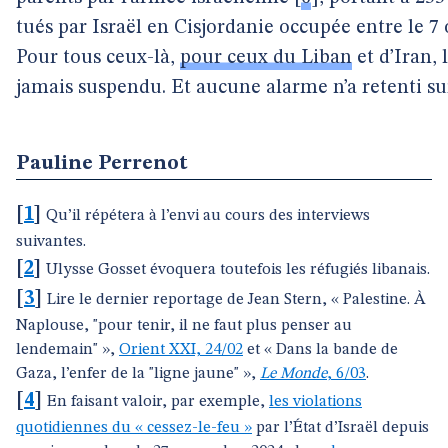
tués par Israël en Cisjordanie occupée entre le 7
Pour tous ceux-là,
pour ceux du Liban
et d’Iran, 
jamais suspendu. Et aucune alarme n’a retenti sur
Pauline Perrenot
[
1
]
Qu’il répétera à l’envi au cours des interviews
suivantes.
[
2
]
Ulysse Gosset évoquera toutefois les réfugiés libanais.
[
3
]
Lire le dernier reportage de Jean Stern, « Palestine. À
Naplouse, "pour tenir, il ne faut plus penser au
lendemain" »,
Orient XXI, 24/02
et « Dans la bande de
Gaza, l’enfer de la "ligne jaune" »,
Le Monde
, 6/03
.
[
4
]
En faisant valoir, par exemple,
les violations
quotidiennes du « cessez-le-feu »
par l’État d’Israël depuis