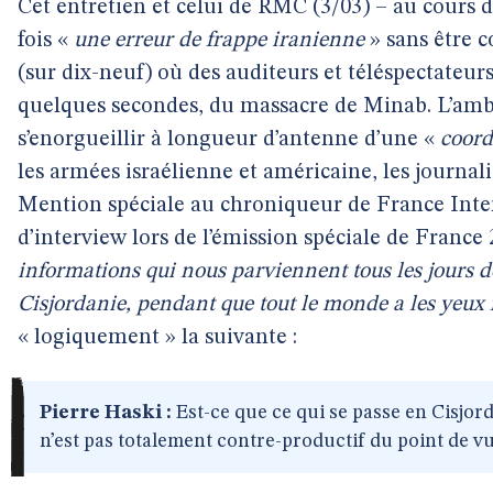
Cet entretien et celui de RMC (3/03) – au cours
fois «
une erreur de frappe iranienne
» sans être c
(sur dix-neuf) où des auditeurs et téléspectateur
quelques secondes, du massacre de Minab. L’amb
s’enorgueillir à longueur d’antenne d’une «
coord
les armées israélienne et américaine, les journa
Mention spéciale au chroniqueur de France Inter 
d’interview lors de l’émission spéciale de France 
informations qui nous parviennent tous les jours d
Cisjordanie, pendant que tout le monde a les yeux f
« logiquement » la suivante :
Pierre Haski :
Est-ce que ce qui se passe en Cisjorda
n’est pas totalement contre-productif du point de vu