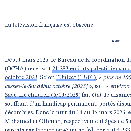
La télévision française est obscène.
***
Début mars 2026, le Bureau de la coordination d
(OCHA) recensait
21 283 enfants palestiniens ma
octobre 2023
. Selon
l’Unicef (13/01)
, «
plus de 100
cessez-le-feu début octobre [2025]
», soit «
environ 
Save the children (6/09/2025)
fait état de dizaine
souffrant d’un handicap permanent, portés dispa
décombres. Dans la nuit du 14 au 15 mars 2026, e
Mohamed et Othman, respectivement âgés de 5 et 
parents par l’armée israélienne
[
6
]
, portant à 23