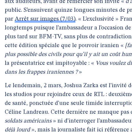
aux auditeurs, avant de remercier son invité «
d’
public. S’ensuivent quinze longues minutes de pr
par
Arrêt sur images (7/03)
. « L’exclusivité » Fra
longtemps puisque l’ambassadeur a l’occasion de 
plus tard sur BFM-TV, sans plus de contradiction.
cette édition spéciale que le pouvoir iranien «
[f
plus possible des civils pour qu’il y ait un coût hu
la présentatrice est impitoyable : «
Vous voulez dir
dans les frappes iraniennes ?
»
Le lendemain, 2 mars, Joshua Zarka est l’invité d
les studios pour rejoindre ceux de RTL : deuxi
de santé, ponctuée d’une seule timide interruptio
Céline Landreau. Cette dernière ne manque pas 
soldats américains
» ni d’interroger l’ambassade
déjà lourd
», mais la journaliste fait ici référence 