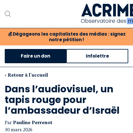
💰
Dégageons les capitalistes des médias : signez
notre pétition !
Notre associat
Faire un don
Infolettre
Notre critique des 
Nos propositio
‹ Retour à l'accueil
Dans l’audiovisuel, un
Notre revue
tapis rouge pour
Boutique
l’ambassadeur d’Israël
Par
Pauline Perrenot
30 mars 2026