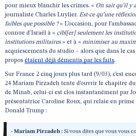
pour mieux blanchir les crimes. «
On sait qu’il y 
journaliste Charles Luylier.
Est-ce qu’une réflexio
faibles que possible ?
» L’occasion, pour l’ambassade
connue d’Israël à «
cibl[er] seulement les institut
institutions militaires
» et à «
minimiser au maximu
acquiescements du studio – alors que dans le cas
propos
étaient déjà démentis par les faits
.
Sur France 2 cinq jours plus tard (9/03), c’est enc
24 Mariam Pirzadeh tente d’ouvrir le chapitre d
de Minab, celui-ci est clos instantanément par J
présentatrice Caroline Roux, qui relaie en prime
Donald Trump :
- Mariam Pirzadeh :
Si vous dites que vous vous co