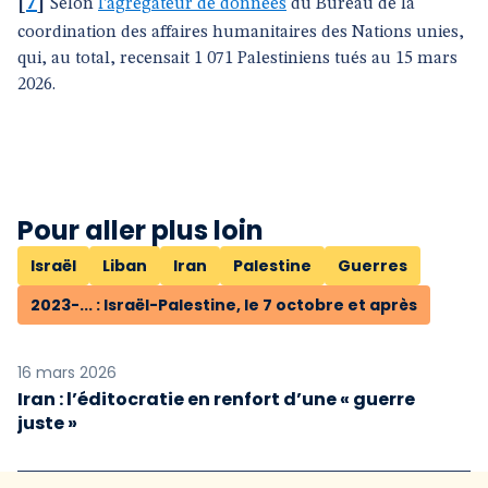
[
7
]
Selon
l’agrégateur de données
du Bureau de la
coordination des affaires humanitaires des Nations unies,
qui, au total, recensait 1 071 Palestiniens tués au 15 mars
2026.
Pour aller plus loin
Israël
Liban
Iran
Palestine
Guerres
2023-... : Israël-Palestine, le 7 octobre et après
16 mars 2026
Iran : l’éditocratie en renfort d’une « guerre
juste »