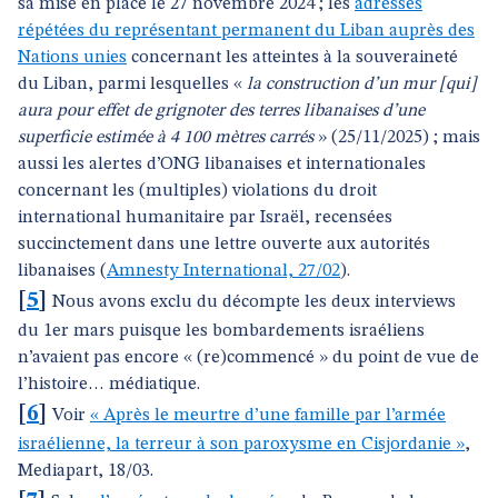
sa mise en place le 27 novembre 2024 ; les
adresses
répétées du représentant permanent du Liban auprès des
Nations unies
concernant les atteintes à la souveraineté
du Liban, parmi lesquelles «
la construction d’un mur [qui]
aura pour effet de grignoter des terres libanaises d’une
superficie estimée à 4 100 mètres carrés
» (25/11/2025) ; mais
aussi les alertes d’ONG libanaises et internationales
concernant les (multiples) violations du droit
international humanitaire par Israël, recensées
succinctement dans une lettre ouverte aux autorités
libanaises (
Amnesty International, 27/02
).
[
5
]
Nous avons exclu du décompte les deux interviews
du 1er mars puisque les bombardements israéliens
n’avaient pas encore « (re)commencé » du point de vue de
l’histoire… médiatique.
[
6
]
Voir
« Après le meurtre d’une famille par l’armée
israélienne, la terreur à son paroxysme en Cisjordanie »
,
Mediapart, 18/03.