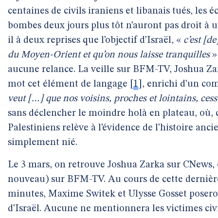
centaines de civils iraniens et libanais tués, les 
bombes deux jours plus tôt n’auront pas droit à 
il à deux reprises que l’objectif d’Israël, «
c’est [d
du Moyen-Orient et qu’on nous laisse tranquilles
»
aucune relance. La veille sur BFM-TV, Joshua Za
mot cet élément de langage
[
1
]
, enrichi d’un c
veut […] que nos voisins, proches et lointains, ces
sans déclencher le moindre holà en plateau, où, 
Palestiniens relève à l’évidence de l’histoire an
simplement nié.
Le 3 mars, on retrouve Joshua Zarka sur CNews, où 
nouveau) sur BFM-TV. Au cours de cette dernière
minutes, Maxime Switek et Ulysse Gosset posero
d’Israël. Aucune ne mentionnera les victimes ci