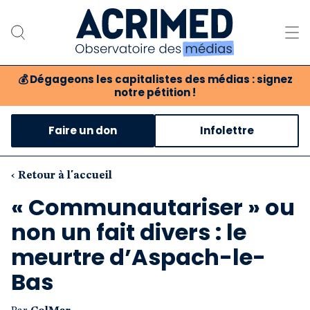
💰
Dégageons les capitalistes des médias : signez
notre pétition !
Notre association
Faire un don
Infolettre
Notre critique des médias
Nos propositions
‹ Retour à l'accueil
« Communautariser » ou
Notre revue
non un fait divers : le
Boutique
meurtre d’Aspach-le-
Bas