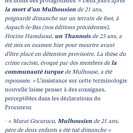
les noms des protagonistes.
« Deux jours après
la mort d’un Mulhousien
de 21 ans,
poignardé dimanche sur un terrain de foot, à
Aspach-le-Bas (nos éditions précédentes),
Hocine Hamdaoui,
un Thannois
de 23 ans, a
été mis en examen hier pour meurtre avant
d’être placé en détention provisoire. La thèse du
crime raciste, évoqué par des membres de
la
communauté turque
de Mulhouse, a été
repoussée. »
L’insistance sur cette terminologie
nouvelle laisse penser à des consignes,
perceptibles dans les déclarations du
Procureur.
- «
Murat Gocurucu,
Mulhousien
de 21 ans,
père de deux enfants a été tué dimanche »