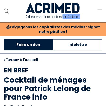
💰
Dégageons les capitalistes des médias : signez
notre pétition !
Notre association
Faire un don
Infolettre
Notre critique des médias
Nos propositions
‹ Retour à l'accueil
EN BREF
Notre revue
Cocktail de ménages
Boutique
pour Patrick Lelong de
France info