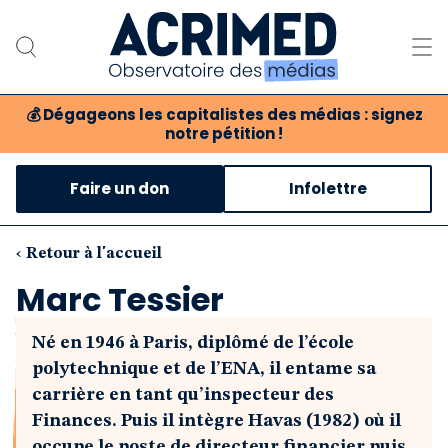
💰
Dégageons les capitalistes des médias : signez
notre pétition !
Notre association
Faire un don
Infolettre
Notre critique des médias
Nos propositions
‹ Retour à l'accueil
Marc Tessier
Notre revue
Né en 1946 à Paris, diplômé de l’école
Boutique
polytechnique et de l’ENA, il entame sa
carrière en tant qu’inspecteur des
Finances. Puis il intègre Havas (1982) où il
occupe le poste de directeur financier puis