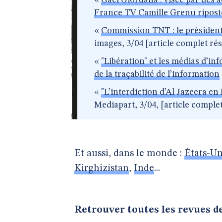
«
Gaël Giordana : visée par des 
France TV Camille Grenu ripost
«
Commission TNT : le président
images, 3/04 [article complet ré
«
"Libération" et les médias d’i
de la traçabilité de l’information
«
"L’interdiction d’Al Jazeera en
Mediapart, 3/04, [article comple
Et aussi, dans le monde :
États-Un
Kirghizistan
,
Inde
...
Retrouver toutes les revues d