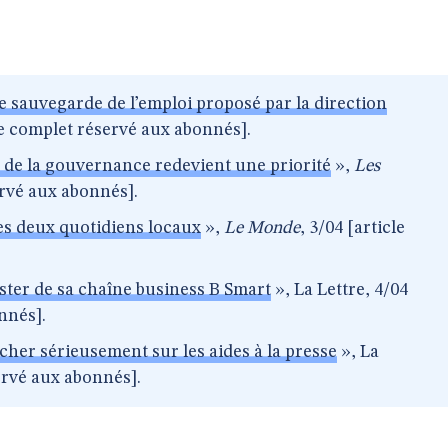
de sauvegarde de l’emploi proposé par la direction
cle complet réservé aux abonnés].
e de la gouvernance redevient une priorité
»,
Les
ervé aux abonnés].
es deux quotidiens locaux
»,
Le Monde
, 3/04 [article
ester de sa chaîne business B Smart
», La Lettre, 4/04
nnés].
her sérieusement sur les aides à la presse
», La
servé aux abonnés].