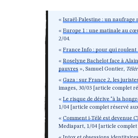
«
Israël-Palestine : un naufrage
«
Europe 1 : une matinale au cœu
2/04.
«
France Info : pour qui roulent 
«
Roselyne Bachelot face à Alai
pauvres
», Samuel Gontier,
Télé
«
Gaza : sur France 2, les juriste
images, 30/03 [article complet r
«
Le risque de dérive "à la hong
1/04 [article complet réservé au
«
Comment i-Télé est devenue CN
Mediapart, 1/04 [article complet
«
Intox et obsessions identitaires