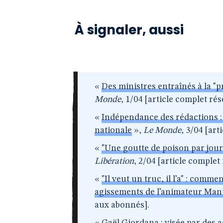
À signaler, aussi
«
Des ministres entraînés à la "p
Monde
, 1/04 [article complet ré
«
Indépendance des rédactions : 
nationale
»,
Le Monde
, 3/04 [ar
«
"Une goutte de poison par jour
Libération
, 2/04 [article comple
«
"Il veut un truc, il l’a" : comm
agissements de l’animateur Man
aux abonnés].