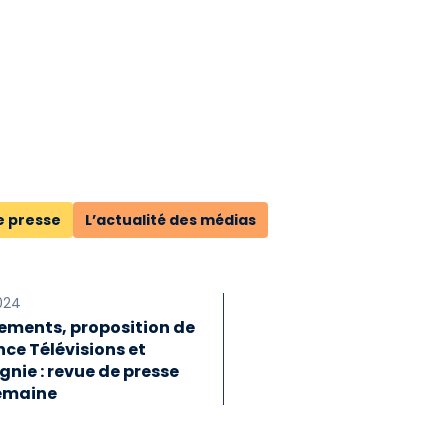
e presse
L’actualité des médias
2024
iements, proposition de
ance Télévisions et
nie : revue de presse
semaine