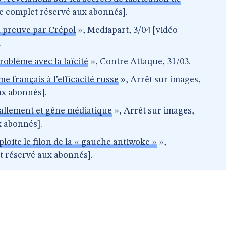
le complet réservé aux abonnés].
la preuve par Crépol
», Mediapart, 3/04 [vidéo
.
roblème avec la laïcité
», Contre Attaque, 31/03.
me français à l’efficacité russe
», Arrêt sur images,
ux abonnés].
ballement et gêne médiatique
», Arrêt sur images,
x abonnés].
ploite le filon de la « gauche antiwoke »
»,
t réservé aux abonnés].