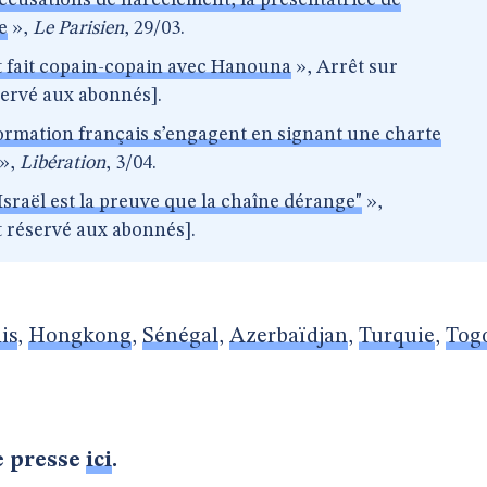
accusations de harcèlement, la présentatrice de
e
»,
Le Parisien
, 29/03.
 fait copain-copain avec Hanouna
», Arrêt sur
servé aux abonnés].
nformation français s’engagent en signant une charte
»,
Libération
, 3/04.
 Israël est la preuve que la chaîne dérange"
»,
t réservé aux abonnés].
is
,
Hongkong
,
Sénégal
,
Azerbaïdjan
,
Turquie
,
Tog
e presse
ici
.