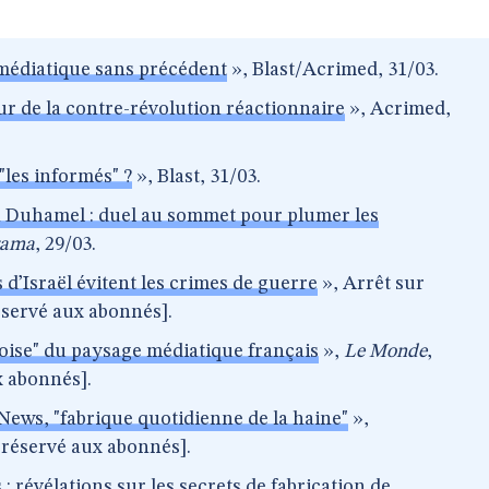
 médiatique sans précédent
», Blast/Acrimed, 31/03.
r de la contre-révolution réactionnaire
», Acrimed,
"les informés" ?
», Blast, 31/03.
n Duhamel : duel au sommet pour plumer les
rama
, 29/03.
s d’Israël évitent les crimes de guerre
», Arrêt sur
éservé aux abonnés].
roise" du paysage médiatique français
»,
Le Monde
,
x abonnés].
ews, "fabrique quotidienne de la haine"
»,
 réservé aux abonnés].
 : révélations sur les secrets de fabrication de