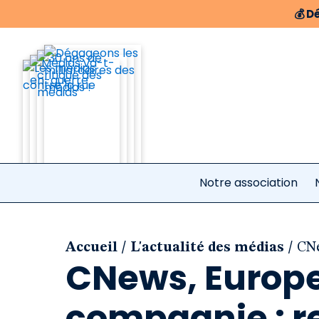
💰
Dé
Notre association
/
/
Accueil
L'actualité des médias
CNe
CNews, Europe 
compagnie : re