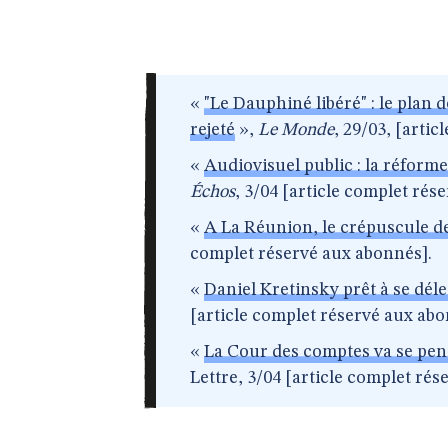
«
"Le Dauphiné libéré" : le plan 
rejeté
»,
Le Monde
, 29/03, [arti
«
Audiovisuel public : la réform
Échos
, 3/04 [article complet rés
«
A La Réunion, le crépuscule d
complet réservé aux abonnés].
«
Daniel Kretinsky prêt à se dél
[article complet réservé aux abo
«
La Cour des comptes va se penc
Lettre, 3/04 [article complet ré