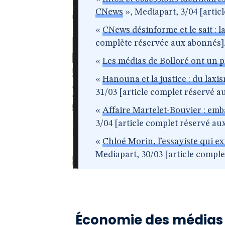
CNews
», Mediapart, 3/04 [artic
«
CNews désinforme et le sait : 
complète réservée aux abonnés]
«
Les médias de Bolloré ont un p
«
Hanouna et la justice : du laxis
31/03 [article complet réservé a
«
Affaire Martelet-Bouvier : em
3/04 [article complet réservé au
«
Chloé Morin, l’essayiste qui ex
Mediapart, 30/03 [article comple
Économie des médias