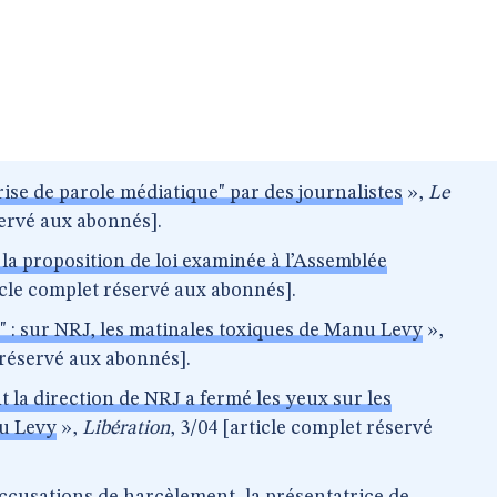
rise de parole médiatique" par des journalistes
»,
Le
servé aux abonnés].
la proposition de loi examinée à l’Assemblée
ticle complet réservé aux abonnés].
" : sur NRJ, les matinales toxiques de Manu Levy
»,
t réservé aux abonnés].
ent la direction de NRJ a fermé les yeux sur les
u Levy
»,
Libération
, 3/04 [article complet réservé