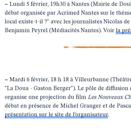
–
Lundi 5 février, 19h30 à Nantes (Mairie de Doul
débat organisée par Acrimed Nantes sur le thème
local existe-t-il ?" avec les journalistes Nicolas d
Benjamin Peyrel (Médiacités Nantes). Voir
la pr
–
Mardi 6 février, 18 h 18 à Villeurbanne (Théâtre
"La Doua - Gaston Berger"). Le pôle de diffusion 
organise une projection du film
Les Nouveaux Ch
débat en présence de Michel Granger et de Pasc
présentation sur le site de l’organisateur
.