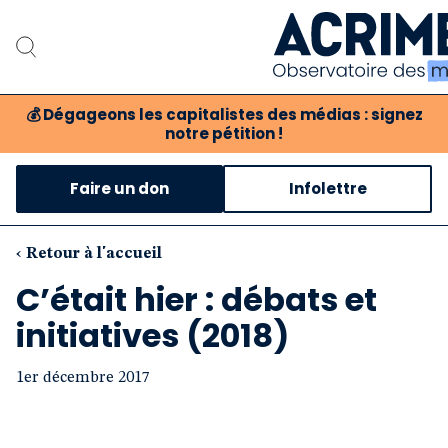
💰
Dégageons les capitalistes des médias : signez
notre pétition !
Notre associat
Faire un don
Infolettre
Notre critique des 
Nos propositio
‹ Retour à l'accueil
C’était hier : débats et
Notre revue
initiatives (2018)
Boutique
1er décembre 2017