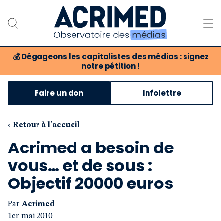
💰
Dégageons les capitalistes des médias : signez
notre pétition !
Notre association
Faire un don
Infolettre
Notre critique des médias
Nos propositions
‹ Retour à l'accueil
Acrimed a besoin de
Notre revue
vous… et de sous :
Boutique
Objectif 20000 euros
Par
Acrimed
1er mai 2010