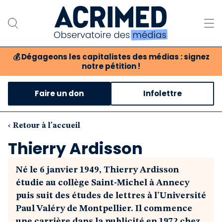
💰
Dégageons les capitalistes des médias : signez
notre pétition !
Notre association
Faire un don
Infolettre
Notre critique des médias
Nos propositions
‹ Retour à l'accueil
Thierry Ardisson
Notre revue
Né le 6 janvier 1949, Thierry Ardisson
Boutique
étudie au collège Saint-Michel à Annecy
puis suit des études de lettres à l’Université
Paul Valéry de Montpellier. Il commence
une carrière dans la publicité en 1972 chez