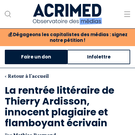
💰
Dégageons les capitalistes des médias : signez
notre pétition !
Notre association
Faire un don
Infolettre
Notre critique des médias
Nos propositions
‹ Retour à l'accueil
La rentrée littéraire de
Notre revue
Thierry Ardisson,
Boutique
innocent plagiaire et
flamboyant écrivain