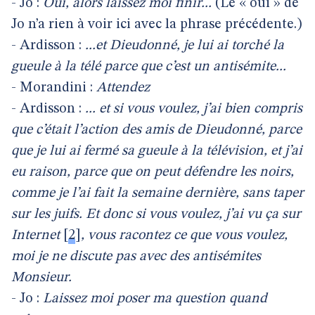
- Jo :
Oui, alors laissez moi finir...
(Le « oui » de
Jo n’a rien à voir ici avec la phrase précédente.)
- Ardisson :
...et Dieudonné, je lui ai torché la
gueule à la télé parce que c’est un antisémite...
- Morandini :
Attendez
- Ardisson :
... et si vous voulez, j’ai bien compris
que c’était l’action des amis de Dieudonné, parce
que je lui ai fermé sa gueule à la télévision, et j’ai
eu raison, parce que on peut défendre les noirs,
comme je l’ai fait la semaine dernière, sans taper
sur les juifs. Et donc si vous voulez, j’ai vu ça sur
Internet
[
2
]
, vous racontez ce que vous voulez,
moi je ne discute pas avec des antisémites
Monsieur.
- Jo :
Laissez moi poser ma question quand