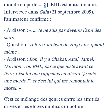
monde en parle »
[
8
]
, BHL est aussi un ami.
Interviewé dans
Gala
(21 septembre 2005),
l’animateur confirme :
- Ardisson : «
... Je ne suis pas devenu l’ami des
stars.
- Question :
A force, au bout de vingt ans, quand
même
...
- Ardisson :
Bon, il y a Chabat, Attal, Jamel,
Darmon... ou BHL, parce que juste avant ce
livre, c’est lui que j’appelais en disant "je suis
une merde !", et c’est lui qui me remontait le
moral.
»
C’est ce mélange des genres entre les amitiés
privés et les éloges publics qui pollue