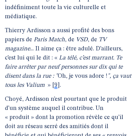
indéfiniment toute la vie culturelle et
médiatique.
Thierry Ardisson a aussi profité des bons
papiers de
Paris Match
, de
VSD
, de
TV
magazine
... Il aime ça : être adulé. D’ailleurs,
c’est lui qui le dit : «
La télé, c’est marrant. Te
faire arrêter par neuf personnes sur dix qui te
disent dans la rue : "
Oh, je vous adore !
", ça vaut
tous les Valium
»
[
9
]
.
Choyé, Ardisson n’est pourtant que le produit
d’un système auquel il contribue. Un
« produit » dont la promotion révèle ce qu’il
doit au réseau serré des amitiés dont il
bénéficie et qui bénéficieront de ses « renvois