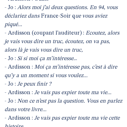
- Jo :
Alors moi j’ai deux questions. En 94, vous
déclariez dans
France-Soir q
ue vous aviez
piqué...
- Ardisson (coupant l’auditeur) :
Ecoutez, alors
je vais vous dire un truc, écoutez, on va pas,
alors là je vais vous dire un truc,
- Jo :
Si si moi ça m’intéresse.
..
- Ardisson :
Moi ça m’intéresse pas, c’est à dire
qu’y a un moment si vous voulez...
- Jo :
Je peux finir ?
- Ardisson :
Je vais pas expier toute ma vie...
- Jo :
Non ce n’est pas la question. Vous en parlez
dans votre livre...
- Ardisson :
Je vais pas expier toute ma vie cette
histoire...