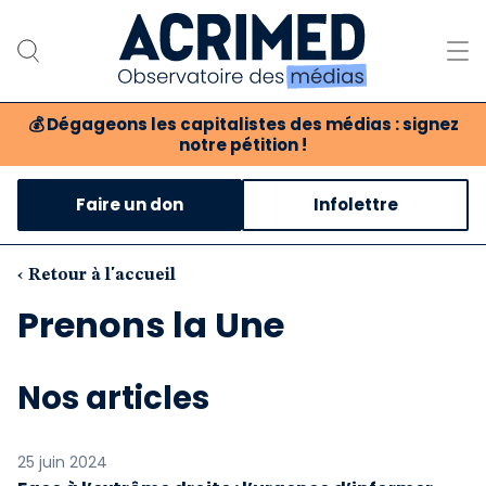
💰
Dégageons les capitalistes des médias : signez
notre pétition !
Notre association
Faire un don
Infolettre
Notre critique des médias
Nos propositions
‹ Retour à l'accueil
Prenons la Une
Notre revue
Boutique
Nos articles
25 juin 2024