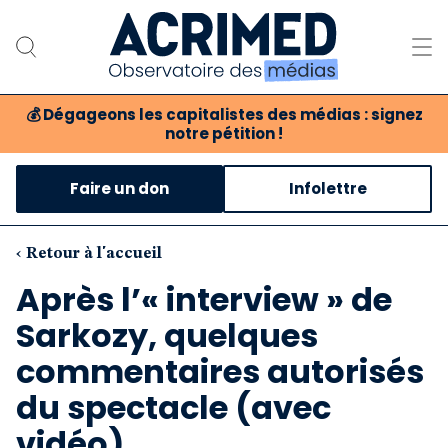
💰
Dégageons les capitalistes des médias : signez
notre pétition !
Notre association
Faire un don
Infolettre
Notre critique des médias
Nos propositions
‹ Retour à l'accueil
Après l’« interview » de
Notre revue
Sarkozy, quelques
Boutique
commentaires autorisés
du spectacle (avec
vidéo)