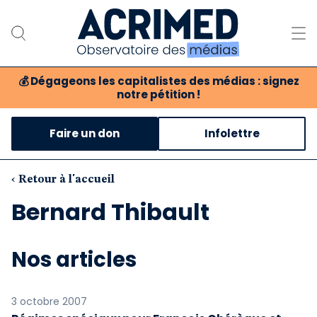
💰
Dégageons les capitalistes des médias : signez
notre pétition !
Notre association
Faire un don
Infolettre
Notre critique des médias
Nos propositions
‹ Retour à l'accueil
Bernard Thibault
Notre revue
Boutique
Nos articles
3 octobre 2007