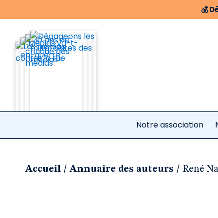
💰
Dé
Notre association
/
/
Accueil
Annuaire des auteurs
René N