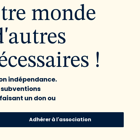
utre monde
d'autres
cessaires !
 son indépendance.
x subventions
faisant un don ou
Adhérer à l'association