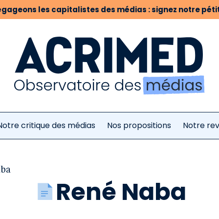
gageons les capitalistes des médias : signez notre pétit
Notre critique des médias
Nos propositions
Notre re
aba
René Naba