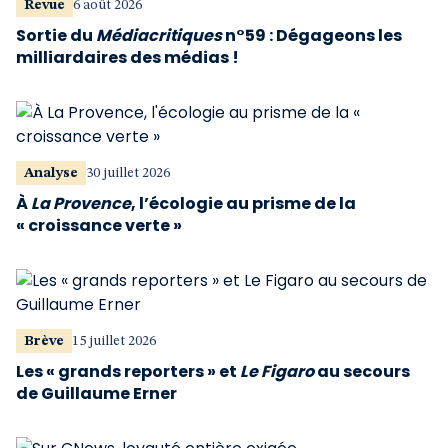
Revue
6 août 2026
Sortie du
Médiacritiques
n°59 : Dégageons les
milliardaires des médias !
Analyse
30 juillet 2026
À
La Provence
, l’écologie au prisme de la
« croissance verte »
Brève
15 juillet 2026
Les « grands reporters » et
Le Figaro
au secours
de Guillaume Erner