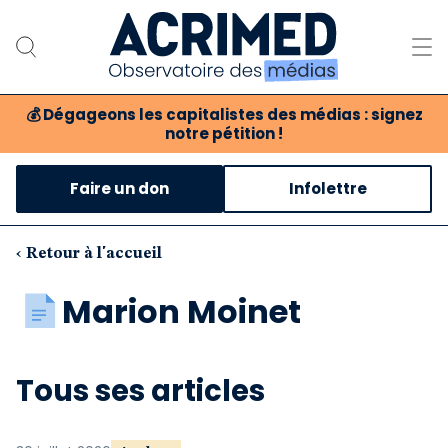
💰
Dégageons les capitalistes des médias : signez
notre pétition !
Notre association
Faire un don
Infolettre
Notre critique des médias
Nos propositions
‹ Retour à l'accueil
Notre revue
Marion Moinet
Boutique
Tous ses articles