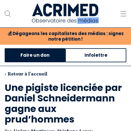
💰
Dégageons les capitalistes des médias : signez
notre pétition !
Notre association
Faire un don
Infolettre
Notre critique des médias
Nos propositions
‹ Retour à l'accueil
Une pigiste licenciée par
Notre revue
Daniel Schneidermann
Boutique
gagne aux
prud’hommes