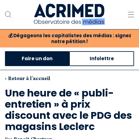
💰
Dégageons les capitalistes des médias : signez
notre pétition !
Notre association
Faire un don
Infolettre
Notre critique des médias
Nos propositions
‹ Retour à l'accueil
Une heure de « publi-
Notre revue
entretien » à prix
Boutique
discount avec le PDG des
magasins Leclerc