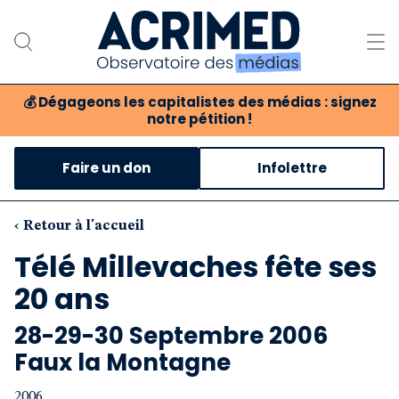
💰
Dégageons les capitalistes des médias : signez
notre pétition !
Notre association
Faire un don
Infolettre
Notre critique des médias
Nos propositions
‹ Retour à l'accueil
Télé Millevaches fête ses
Notre revue
20 ans
Boutique
28-29-30 Septembre 2006
Faux la Montagne
2006