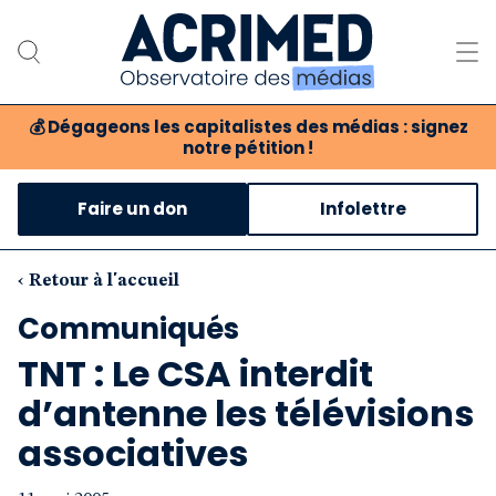
💰
Dégageons les capitalistes des médias : signez
notre pétition !
Notre association
Faire un don
Infolettre
Notre critique des médias
Nos propositions
‹ Retour à l'accueil
Communiqués
Notre revue
TNT : Le CSA interdit
Boutique
d’antenne les télévisions
associatives