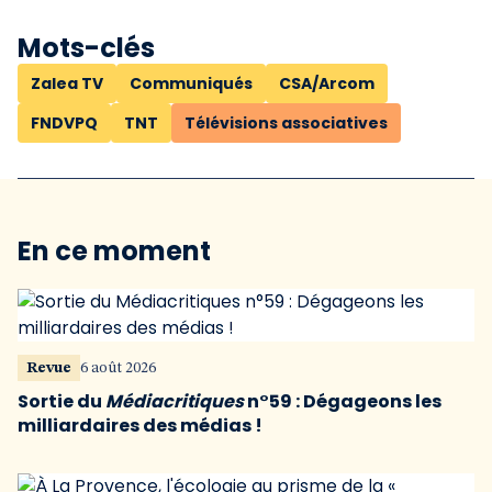
Mots-clés
Zalea TV
Communiqués
CSA/Arcom
FNDVPQ
TNT
Télévisions associatives
En ce moment
Revue
6 août 2026
Sortie du
Médiacritiques
n°59 : Dégageons les
milliardaires des médias !