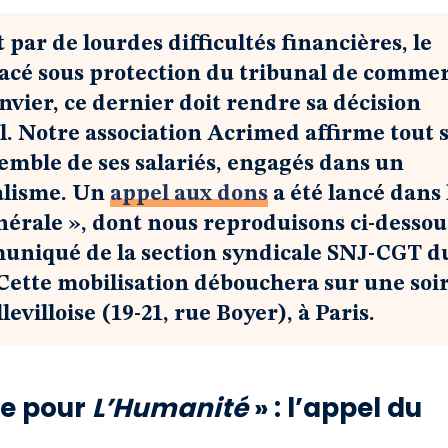
t par de lourdes difficultés financières, le
lacé sous protection du tribunal de comme
nvier, ce dernier doit rendre sa décision
l. Notre association Acrimed affirme tout 
semble de ses salariés, engagés dans un
ralisme. Un
appel aux dons
a été lancé dans 
nérale », dont nous reproduisons ci-dessou
muniqué de la section syndicale SNJ-CGT d
 Cette mobilisation débouchera sur une soi
llevilloise (19-21, rue Boyer), à Paris.
le pour
L’Humanité
» : l’appel du