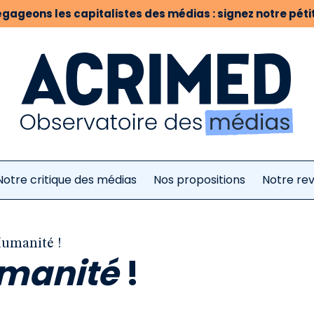
gageons les capitalistes des médias : signez notre pétit
Notre critique des médias
Nos propositions
Notre re
Humanité !
manité
!