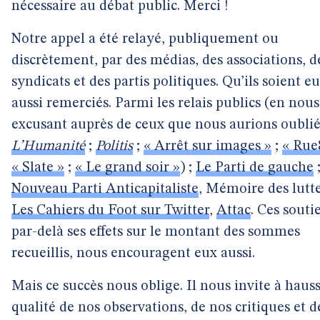
nécessaire au débat public. Merci !
Notre appel a été relayé, publiquement ou
discrètement, par des médias, des associations, d
syndicats et des partis politiques. Qu’ils soient e
aussi remerciés. Parmi les relais publics (en nous
excusant auprès de ceux que nous aurions oubliés
L’Humanité
;
Politis
;
« Arrêt sur images »
;
« Rue
« Slate »
;
« Le grand soir »
) ;
Le Parti de gauche
;
Nouveau Parti Anticapitaliste
, Mémoire des lutte
Les Cahiers du Foot sur Twitter
,
Attac
. Ces souti
par-delà ses effets sur le montant des sommes
recueillis, nous encouragent eux aussi.
Mais ce succès nous oblige. Il nous invite à hauss
qualité de nos observations, de nos critiques et d