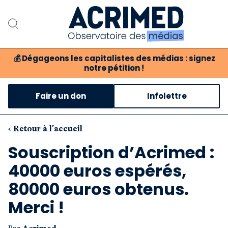
💰
Dégageons les capitalistes des médias : signez
notre pétition !
Notre association
Faire un don
Infolettre
Notre critique des médias
Nos propositions
‹ Retour à l'accueil
Souscription d’Acrimed :
Notre revue
40000 euros espérés,
Boutique
80000 euros obtenus.
Merci !