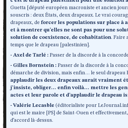
c’est le drapeau palestinien pour une solution 
Guetta [député européen macroniste et ancien journa
souscris : deux États, deux drapeaux. Le vrai courage
drapeaux, de
forcer les populations sur place à 
et à montrer qu’elles ne sont pas pour une sol
solution de coexistence, de cohabitation
. Faire
temps que le drapeau [palestinien].
- Axel de Tarlé :
Passer de la discorde à la concorde
- Gilles Bornstein :
Passer de la discorde à la concor
démarche de division, mais enfin… le seul drapeau h
applaudir les deux drapeaux aurait vraiment 
j’insiste, obliger… enfin voilà… mettre les ge
actes et leur parole et d’applaudir le drapeau i
- Valérie Lecasble
(éditorialiste pour LeJournal.in
qui est le maire [PS] de Saint-Ouen et effectivement, 
d’accord là-dessus.