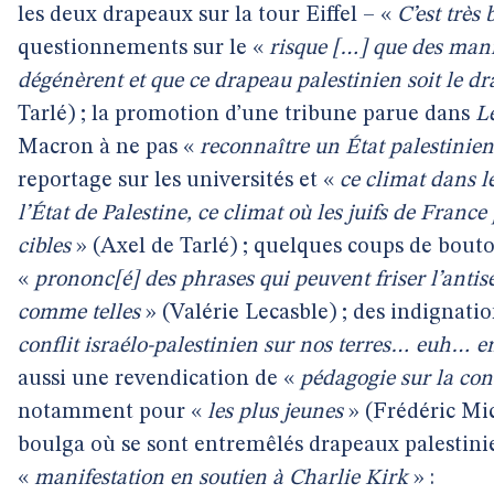
les deux drapeaux sur la tour Eiffel – «
C’est très 
questionnements sur le «
risque […] que des mani
dégénèrent et que ce drapeau palestinien soit le dr
Tarlé) ; la promotion d’une tribune parue dans
L
Macron à ne pas «
reconnaître un État palestinien
reportage sur les universités et «
ce climat dans l
l’État de Palestine, ce climat où les juifs de France
cibles
» (Axel de Tarlé) ; quelques coups de bouto
«
prononc[é] des phrases qui peuvent friser l’antisé
comme telles
» (Valérie Lecasble) ; des indignati
conflit israélo-palestinien sur nos terres… euh… 
aussi une revendication de «
pédagogie sur la conc
notamment pour «
les plus jeunes
» (Frédéric Mi
boulga où se sont entremêlés drapeaux palestini
«
manifestation en soutien à Charlie Kirk
» :