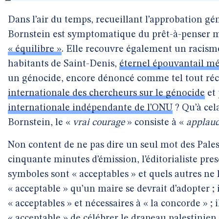
Dans l’air du temps, recueillant l’approbation gén
Bornstein est symptomatique du prêt-à-penser mé
« équilibre »
. Elle recouvre également un racisme 
habitants de Saint-Denis,
éternel épouvantail m
un génocide, encore dénoncé comme tel tout r
internationale des chercheurs sur le génocide
et
internationale indépendante de l’ONU
? Qu’à cel
Bornstein, le «
vrai courage
» consiste à «
applaud
Non content de ne pas dire un seul mot des Palest
cinquante minutes d’émission, l’éditorialiste presc
symboles sont « acceptables » et quels autres ne le
« acceptable » qu’un maire se devrait d’adopter ; 
« acceptables » et nécessaires à « la concorde » ; i
« acceptable » de célébrer le drapeau palestinien