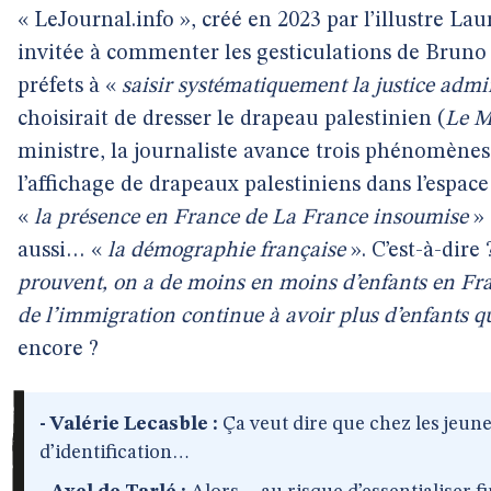
« LeJournal.info », créé en 2023 par l’illustre Lau
invitée à commenter les gesticulations de Bruno Ret
préfets à «
saisir systématiquement la justice admi
choisirait de dresser le drapeau palestinien (
Le 
ministre, la journaliste avance trois phénomènes 
l’affichage de drapeaux palestiniens dans l’espace
«
la présence en France de La France insoumise
» 
aussi… «
la démographie française
». C’est-à-dire 
prouvent, on a de moins en moins d’enfants en Fran
de l’immigration continue à avoir plus d’enfants q
encore ?
- Valérie Lecasble :
Ça veut dire que chez les jeunes
d’identification…