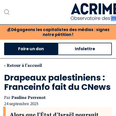
💰
Dégageons les capitalistes des médias : signez
notre pétition !
Notre associat
Faire un don
Infolettre
Notre critique des 
Nos propositio
‹ Retour à l'accueil
Drapeaux palestiniens :
Notre revue
Franceinfo fait du CNews
Boutique
Par
Pauline Perrenot
24 septembre 2025
Alors que l’État d’Israël poursuit