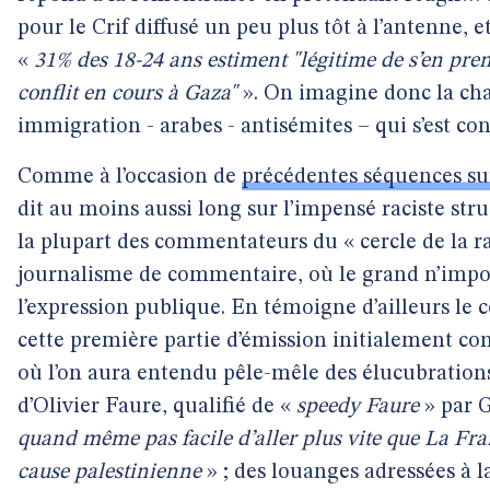
pour le Crif diffusé un peu plus tôt à l’antenne, et 
«
31% des 18-24 ans estiment "légitime de s’en pre
conflit en cours à Gaza"
». On imagine donc la cha
immigration - arabes - antisémites – qui s’est c
Comme à l’occasion de
précédentes séquences s
dit au moins aussi long sur l’impensé raciste stru
la plupart des commentateurs du « cercle de la ra
journalisme de commentaire, où le grand n’impo
l’expression publique. En témoigne d’ailleurs le 
cette première partie d’émission initialement c
où l’on aura entendu pêle-mêle des élucubrations
d’Olivier Faure, qualifié de «
speedy Faure
» par G
quand même pas facile d’aller plus vite que La Fra
cause palestinienne
» ; des louanges adressées à l