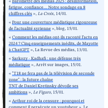
«
Baromètre des médias 2025 : désinformation,
fatigue, confiance… Notre sondage en 8
chiffres clés
»,
La Croix
, 14/01.
«
Pour une couverture médiatique rigoureuse
de l’actualité syrienne
», blog, 15/01.
«
Comment les médias ont-ils raconté l’actu en
2024 ? Cinq enseignements inédits, de Mayotte
à ChatGPT
», La Revue des médias, 13/01.
«
Sarkozy - Kadhafi : une défense très
médiatique
», Arrêt sur images, 15/01.
«
"T18 ne fera pas de la télévision de seconde
zone" : la future chaîne
TNT de Daniel Kretinsky dévoile ses
ambitions
»,
Le Figaro
, 15/01.
«
Arthur roi de la censure : pourquoi et
comment il persécute un youtubeur
», Le