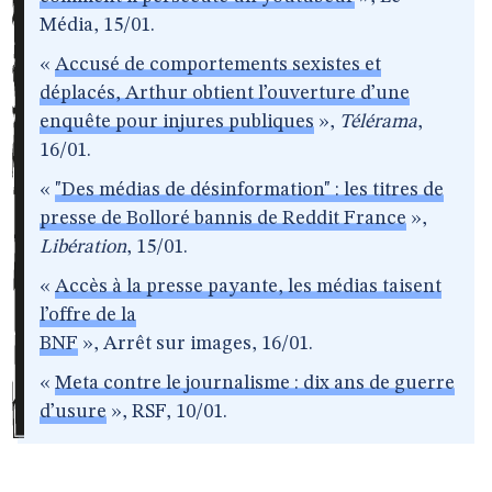
Média, 15/01.
«
Accusé de comportements sexistes et
déplacés, Arthur obtient l’ouverture d’une
enquête pour injures publiques
»,
Télérama
,
16/01.
«
"Des médias de désinformation" : les titres de
presse de Bolloré bannis de Reddit France
»,
Libération
, 15/01.
«
Accès à la presse payante, les médias taisent
l’offre de la
BNF
», Arrêt sur images, 16/01.
«
Meta contre le journalisme : dix ans de guerre
d’usure
», RSF, 10/01.