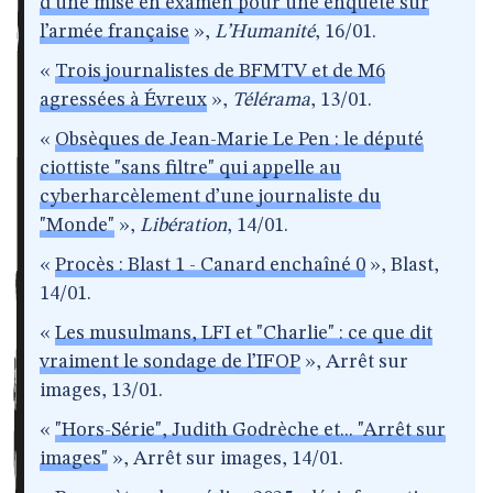
d’une mise en examen pour une enquête sur
l’armée française
»,
L’Humanité
, 16/01.
«
Trois journalistes de BFMTV et de M6
agressées à Évreux
»,
Télérama
, 13/01.
«
Obsèques de Jean-Marie Le Pen : le député
ciottiste "sans filtre" qui appelle au
cyberharcèlement d’une journaliste du
"Monde"
»,
Libération
, 14/01.
«
Procès : Blast 1 - Canard enchaîné 0
», Blast,
14/01.
«
Les musulmans, LFI et "Charlie" : ce que dit
vraiment le sondage de l’IFOP
», Arrêt sur
images, 13/01.
«
"Hors-Série", Judith Godrèche et... "Arrêt sur
images"
», Arrêt sur images, 14/01.