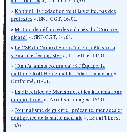
leurs heures
», L’Informé, 10/01.
«
Konbini : la rédaction veut la vérité, pas des
prétextes
», SNJ-CGT, 16/01.
«
Motion de défiance des salariés du "Courrier
picard"
», SNJ-CGT, 14/01.
«
Le CSE du Canard Enchaîné enquête sur la
signature des pigistes
», La Lettre, 14/01.
«
"On n’a jamais connu ça" : à l’Équipe, la
méthode Rolf Heinz met la rédaction à cran
»,
L’Informé, 16/01.
«
La directrice de Marianne, et les informations
inopportunes
», Arrêt sur images, 16/01.
«
Journalisme de guerre : précarité, menaces et
négligence de la santé mentale
», Equal Times,
14/01.