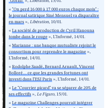
"Gorafi"
»,
Libération
, 13/01.
«
"On perd 16 000 à 17 000 euros chaque mois" :
le journal satirique Siné Mensuel va disparaître
en mars
»,
Libération
, 10/01.
«
La société de production de Cyril Hanouna
tombe dans le rouge
», L’Informé, 14/01.
«
Marianne : une banque mutualiste rejoint le
consortium pour reprendre le magazine
»,
L’Informé, 14/01.
«
Rodolphe Saadé, Bernard Arnault, Vincent
Bolloré… ce que les grandes fortunes ont
investi dans l’ESJ Paris
», L’Informé, 14/01.
«
Le "Courrier picard" va se séparer de 20% de
ses effectifs
»,
Le Figaro
, 15/01.
«
Le magazine Challenges pourrait intégrer