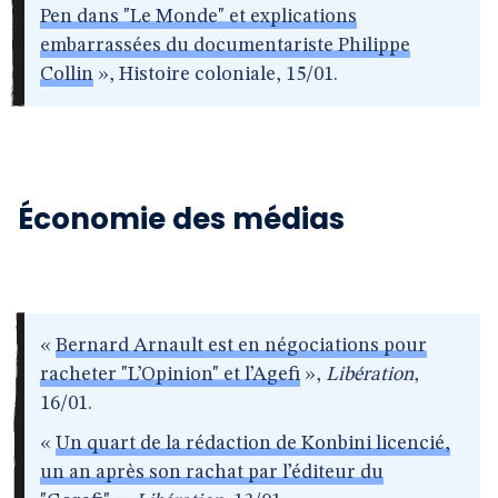
Pen dans "Le Monde" et explications
embarrassées du documentariste Philippe
Collin
», Histoire coloniale, 15/01.
Économie des médias
«
Bernard Arnault est en négociations pour
racheter "L’Opinion" et l’Agefi
»,
Libération
,
16/01.
«
Un quart de la rédaction de Konbini licencié,
un an après son rachat par l’éditeur du