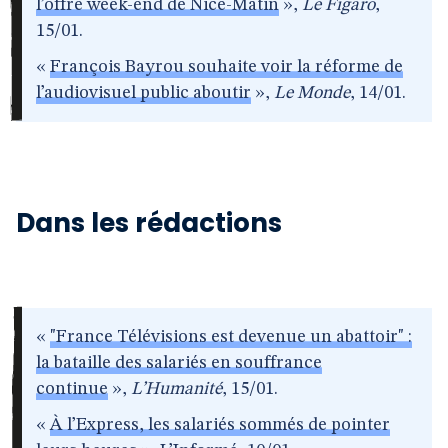
l’offre week-end de Nice-Matin
»,
Le Figaro
,
15/01.
«
François Bayrou souhaite voir la réforme de
l’audiovisuel public aboutir
»,
Le Monde
, 14/01.
Dans les rédactions
«
"France Télévisions est devenue un abattoir" :
la bataille des salariés en souffrance
continue
»,
L’Humanité
, 15/01.
«
À l’Express, les salariés sommés de pointer