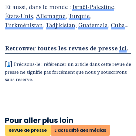
Et aussi, dans le monde :
Israël-Palestine
,
États-Unis
,
Allemagne
,
Turquie
,
Turkménistan
,
Tadjikistan
,
Guatemala
,
Cuba
...
Retrouver toutes les revues de presse
ici
.
[
1
]
Précisons-le : référencer un article dans cette revue de
presse ne signifie pas forcément que nous y souscrivons
sans réserve.
Pour aller plus loin
Revue de presse
L’actualité des médias