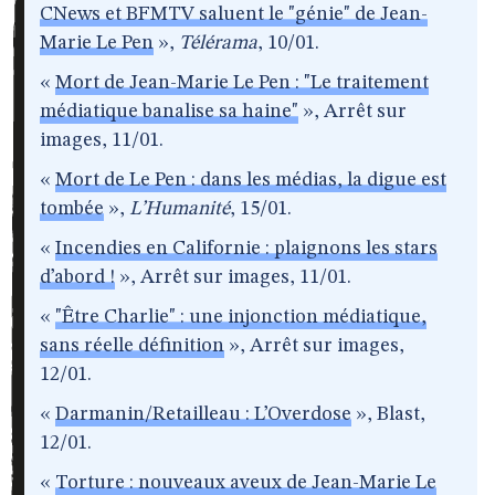
CNews et BFMTV saluent le "génie" de Jean-
Marie Le Pen
»,
Télérama
, 10/01.
«
Mort de Jean-Marie Le Pen : "Le traitement
médiatique banalise sa haine"
», Arrêt sur
images, 11/01.
«
Mort de Le Pen : dans les médias, la digue est
tombée
»,
L’Humanité
, 15/01.
«
Incendies en Californie : plaignons les stars
d’abord !
», Arrêt sur images, 11/01.
«
"Être Charlie" : une injonction médiatique,
sans réelle définition
», Arrêt sur images,
12/01.
«
Darmanin/Retailleau : L’Overdose
», Blast,
12/01.
«
Torture : nouveaux aveux de Jean-Marie Le