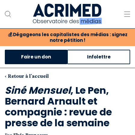
💰
Dégageons les capitalistes des médias : signez
notre pétition !
Notre association
Faire un don
Infolettre
Notre critique des médias
Nos propositions
‹ Retour à l'accueil
Siné Mensuel
, Le Pen,
Notre revue
Bernard Arnault et
Boutique
compagnie : revue de
presse de la semaine