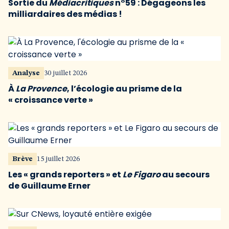
Sortie du
Médiacritiques
n°59 : Dégageons les
milliardaires des médias !
Analyse
30 juillet 2026
À
La Provence
, l’écologie au prisme de la
« croissance verte »
Brève
15 juillet 2026
Les « grands reporters » et
Le Figaro
au secours
de Guillaume Erner