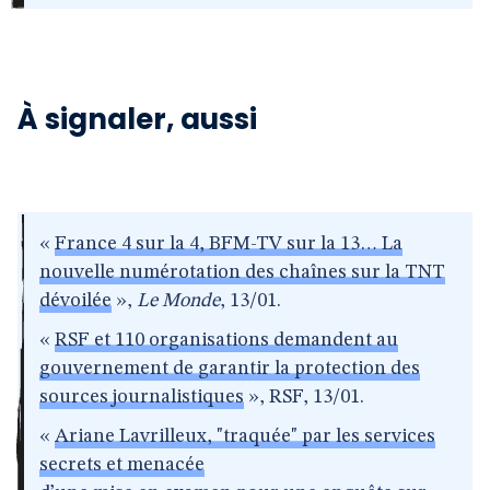
À signaler, aussi
«
France 4 sur la 4, BFM-TV sur la 13… La
nouvelle numérotation des chaînes sur la TNT
dévoilée
»,
Le Monde
, 13/01.
«
RSF et 110 organisations demandent au
gouvernement de garantir la protection des
sources journalistiques
», RSF, 13/01.
«
Ariane Lavrilleux, "traquée" par les services
secrets et menacée