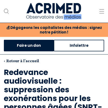
💰
Dégageons les capitalistes des médias : signez
notre pétition !
Notre association
Faire un don
Infolettre
Notre critique des médias
Nos propositions
‹ Retour à l'accueil
Redevance
Notre revue
audiovisuelle :
Boutique
suppression des
exonérations pour les
personnes âgées (SNRT-