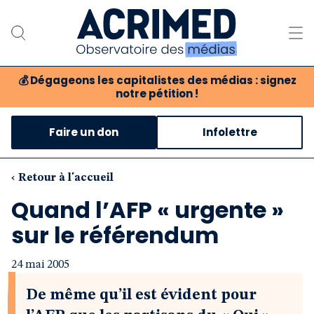
💰
Dégageons les capitalistes des médias : signez
notre pétition !
Notre association
Faire un don
Infolettre
Notre critique des médias
Nos propositions
‹ Retour à l'accueil
Quand l’AFP « urgente »
Notre revue
sur le référendum
Boutique
24 mai 2005
De même qu’il est évident pour