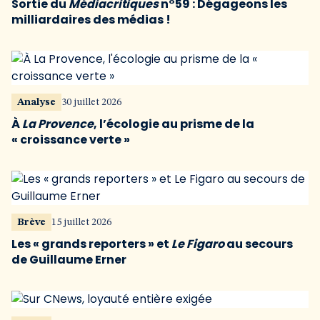
Sortie du
Médiacritiques
n°59 : Dégageons les
milliardaires des médias !
Analyse
30 juillet 2026
À
La Provence
, l’écologie au prisme de la
« croissance verte »
Brève
15 juillet 2026
Les « grands reporters » et
Le Figaro
au secours
de Guillaume Erner