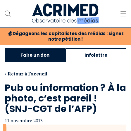
💰
Dégageons les capitalistes des médias : signez
notre pétition !
Notre association
Faire un don
Infolettre
Notre critique des médias
Nos propositions
‹ Retour à l'accueil
Pub ou information ? À la
Notre revue
photo, c’est pareil !
Boutique
(SNJ-CGT de l’AFP)
11 novembre 2013