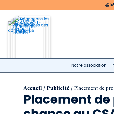
💰
Dé
Notre association
/
/
Accueil
Publicité
Placement de pro
Placement de p
chance au CSA