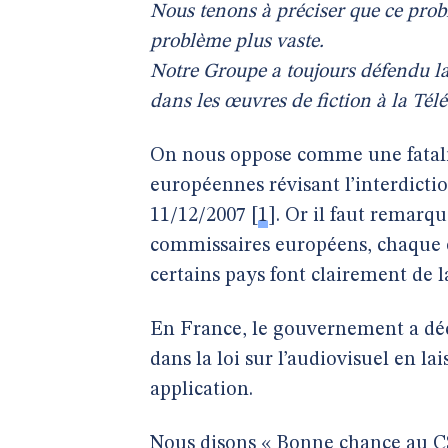
Nous tenons à préciser que ce probl
problème plus vaste.
Notre Groupe a toujours défendu l
dans les œuvres de fiction à la Té
On nous oppose comme une fatalité 
européennes révisant l’interdicti
11/12/2007
[
1
]
. Or il faut remarq
commissaires européens, chaque ét
certains pays font clairement de l
En France, le gouvernement a décid
dans la loi sur l’audiovisuel en l
application.
Nous disons « Bonne chance au CSA