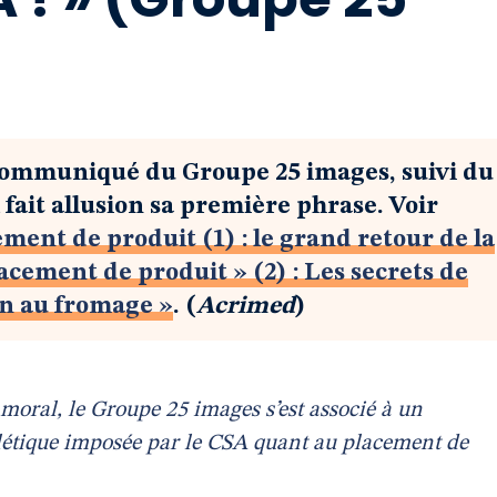
communiqué du Groupe 25 images, suivi du
t allusion sa première phrase. Voir
ement de produit (1) : le grand retour de la
acement de produit » (2) : Les secrets de
on au fromage »
. (
Acrimed
)
moral, le Groupe 25 images s’est associé à un
étique imposée par le CSA quant au placement de