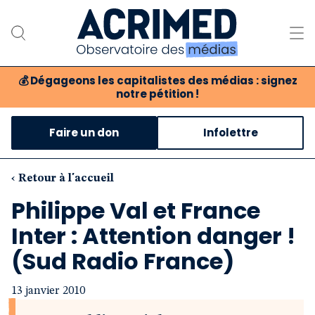
💰
Dégageons les capitalistes des médias : signez
notre pétition !
Notre association
Faire un don
Infolettre
Notre critique des médias
Nos propositions
‹ Retour à l'accueil
Philippe Val et France
Notre revue
Inter : Attention danger !
Boutique
(Sud Radio France)
13 janvier 2010