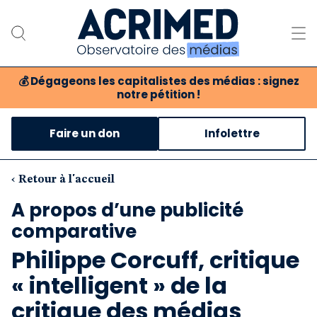
💰
Dégageons les capitalistes des médias : signez
notre pétition !
Notre association
Faire un don
Infolettre
Notre critique des médias
Nos propositions
‹ Retour à l'accueil
A propos d’une publicité
Notre revue
comparative
Boutique
Philippe Corcuff, critique
« intelligent » de la
critique des médias