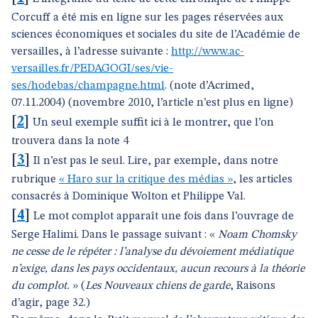
Corcuff a été mis en ligne sur les pages réservées aux
sciences économiques et sociales du site de l’Académie de
versailles, à l’adresse suivante :
http://www.ac-
versailles.fr/PEDAGOGI/ses/vie-
ses/hodebas/champagne.html
. (note d’Acrimed,
07.11.2004) (novembre 2010, l’article n’est plus en ligne)
[
2
]
Un seul exemple suffit ici à le montrer, que l’on
trouvera dans la note 4
[
3
]
Il n’est pas le seul. Lire, par exemple, dans notre
rubrique
« Haro sur la critique des médias »
, les articles
consacrés à Dominique Wolton et Philippe Val.
[
4
]
Le mot complot apparaît une fois dans l’ouvrage de
Serge Halimi. Dans le passage suivant : «
Noam Chomsky
ne cesse de le répéter : l’analyse du dévoiement médiatique
n’exige, dans les pays occidentaux, aucun recours à la théorie
du complot.
» (
Les Nouveaux chiens de garde
, Raisons
d’agir, page 32.)