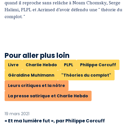
quand il reproche sans relâche à Noam Chomsky, Serge
Halimi, PLPL et Acrimed d’avoir défendu une " théorie du
complot. "
Pour aller plus loin
Livre
Charlie Hebdo
PLPL
Philippe Corcuff
Géraldine Muhlmann
"Théories du complot"
Leurs critiques et la nôtre
La presse satirique et Charlie Hebdo
19 mars 2021
« Et ma lumière fut », par Philippe Corcuff