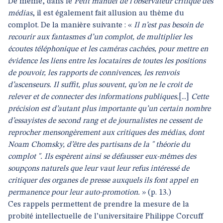
De même, dans le
Petit manuel de l’observateur critique des
médias
, il est également fait allusion au thème du
complot. De la manière suivante : «
Il n’est pas besoin de
recourir aux fantasmes d’un complot, de multiplier les
écoutes téléphonique et les caméras cachées, pour mettre en
évidence les liens entre les locataires de toutes les positions
de pouvoir, les rapports de connivences, les renvois
d’ascenseurs. Il suffit, plus souvent, qu’on ne le croit de
relever et de connecter des informations publiques.
[...]
Cette
précision est d’autant plus importante qu’un certain nombre
d’essayistes de second rang et de journalistes ne cessent de
reprocher mensongèrement aux critiques des médias, dont
Noam Chomsky, d’être des partisans de la " théorie du
complot ". Ils espèrent ainsi se défausser eux-mêmes des
soupçons naturels que leur vaut leur refus intéressé de
critiquer des organes de presse auxquels ils font appel en
permanence pour leur auto-promotion.
» (p. 13.)
Ces rappels permettent de prendre la mesure de la
probité intellectuelle de l’universitaire Philippe Corcuff