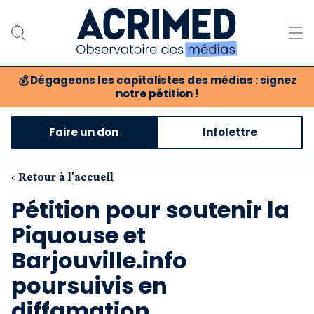
💰
Dégageons les capitalistes des médias : signez
notre pétition !
Notre association
Faire un don
Infolettre
Notre critique des médias
Nos propositions
‹ Retour à l'accueil
Pétition pour soutenir la
Notre revue
Piquouse et
Boutique
Barjouville.info
poursuivis en
diffamation