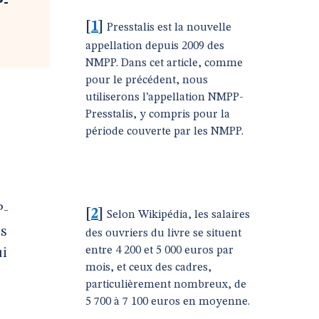
P-
[
1
]
Presstalis est la nouvelle
appellation depuis 2009 des
NMPP. Dans cet article, comme
pour le précédent, nous
utiliserons l’appellation NMPP-
Presstalis, y compris pour la
période couverte par les NMPP.
P-
[
2
]
Selon Wikipédia, les salaires
es
des ouvriers du livre se situent
entre 4 200 et 5 000 euros par
ui
mois, et ceux des cadres,
particulièrement nombreux, de
5 700 à 7 100 euros en moyenne.