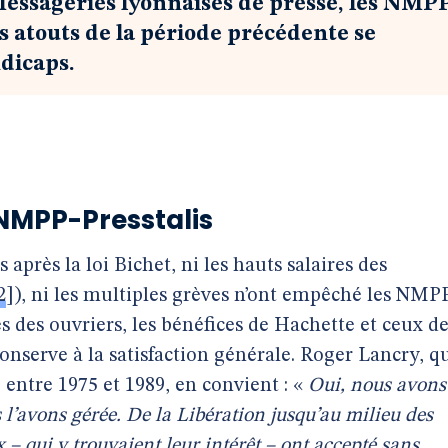
Messageries lyonnaises de presse, les NMP
s atouts de la période précédente se
dicaps.
 NMPP-Presstalis
près la loi Bichet, ni les hauts salaires des
2
]
), ni les multiples grèves n’ont empêché les NMP
es des ouvriers, les bénéfices de Hachette et ceux d
onserve à la satisfaction générale. Roger Lancry, q
 entre 1975 et 1989, en convient : «
Oui, nous avons
s l’avons gérée. De la Libération jusqu’au milieu des
 – qui y trouvaient leur intérêt – ont accepté sans