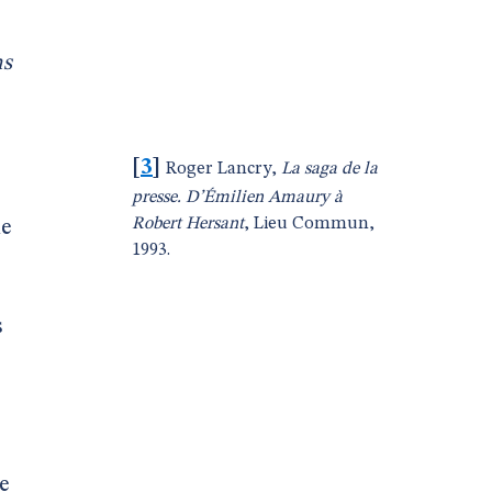
ns
[
3
]
Roger Lancry,
La saga de la
presse. D’Émilien Amaury à
Robert Hersant
, Lieu Commun,
ne
1993.
s
e