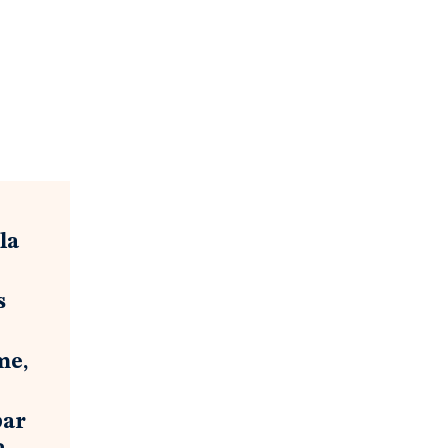
la
s
me,
par