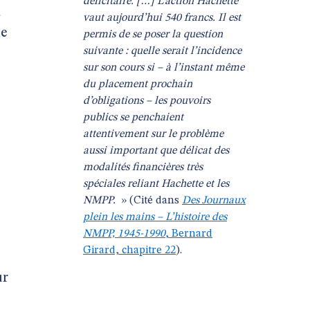
déficitaire. […] L’action Hachette
à
vaut aujourd’hui 540 francs. Il est
de
permis de se poser la question
suivante : quelle serait l’incidence
sur son cours si – à l’instant même
du placement prochain
d’obligations – les pouvoirs
publics se penchaient
attentivement sur le problème
aussi important que délicat des
modalités financières très
spéciales reliant Hachette et les
NMPP.
» (Cité dans
Des Journaux
plein les mains – L’histoire des
NMPP, 1945-1990
, Bernard
Girard, chapitre 22
).
ur