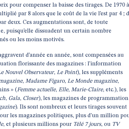
ix pour compenser la baisse des tirages. De 1970 
tiplié par 8 alors que le coût de la vie l’est par 4 ; 
 par deux. Ces augmentations sont, de toute
e, puisqu’elle dissuadent un certain nombre
nés ou les moins motivés.
s’aggravent d’année en année, sont compensées au
ituation florissante des magazines : l’information
Le Nouvel Observateur
,
Le Point
), les suppléments
 magazine
,
Madame Figaro
,
Le Monde magazine
,
nins » (
Femme actuelle
,
Elle
,
Marie-Claire
, etc.), les
ch
,
Gala
,
Closer
), les magazines de programmation
gazine
). Ils sont nombreux et leurs tirages souvent
pour les magazines politiques, plus d’un million po
le
, et plusieurs millions pour
Télé 7 jours
, ou
TV