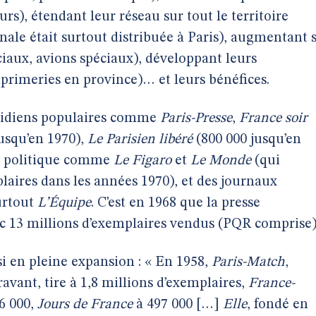
rs), étendant leur réseau sur tout le territoire
onale était surtout distribuée à Paris), augmentant 
éciaux, avions spéciaux), développant leurs
mprimeries en province)… et leurs bénéfices.
otidiens populaires comme
Paris-Presse
,
France soir
jusqu’en 1970),
Le Parisien libéré
(800 000 jusqu’en
on politique comme
Le Figaro
et
Le Monde
(qui
laires dans les années 1970), et des journaux
urtout
L’Équipe
. C’est en 1968 que la presse
ec 13 millions d’exemplaires vendus (PQR comprise)
i en pleine expansion : « En 1958,
Paris-Match
,
avant, tire à 1,8 millions d’exemplaires,
France-
6 000,
Jours de France
à 497 000 […]
Elle
, fondé en