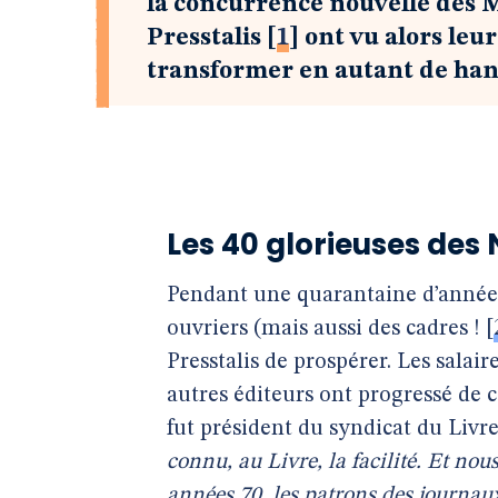
la concurrence nouvelle des 
Presstalis
[
1
]
ont vu alors leur
transformer en autant de han
Les 40 glorieuses des
Pendant une quarantaine d’années a
ouvriers (mais aussi des cadres !
[
Presstalis de prospérer. Les salair
autres éditeurs ont progressé de c
fut président du syndicat du Livre
connu, au Livre, la facilité. Et nou
années 70, les patrons des journaux