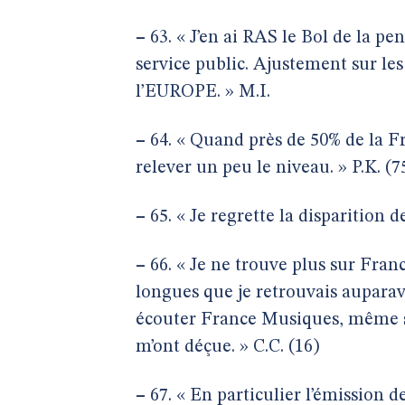
–
63. « J’en ai RAS le Bol de la pe
service public. Ajustement sur les
l’EUROPE. » M.I.
–
64. « Quand près de 50% de la Fr
relever un peu le niveau. » P.K. (7
–
65. « Je regrette la disparition d
–
66. « Je ne trouve plus sur Fran
longues que je retrouvais auparava
écouter France Musiques, même si 
m’ont déçue. » C.C. (16)
–
67. « En particulier l’émission 