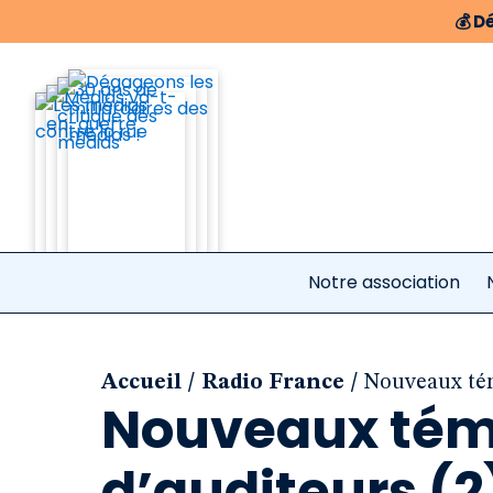
💰
Dé
Notre association
/
/
Accueil
Radio France
Nouveaux tém
Nouveaux tém
d’auditeurs (2