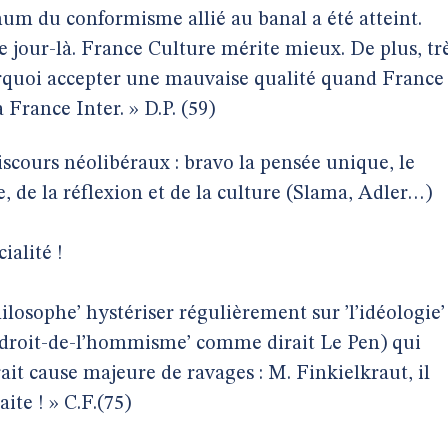
mum du conformisme allié au banal a été atteint.
e jour-là. France Culture mérite mieux. De plus, tr
Pourquoi accepter une mauvaise qualité quand France
rance Inter. » D.P. (59)
scours néolibéraux : bravo la pensée unique, le
 de la réflexion et de la culture (Slama, Adler…)
ialité !
losophe’ hystériser régulièrement sur ’l’idéologie’
 droit-de-l’hommisme’ comme dirait Le Pen) qui
ait cause majeure de ravages : M. Finkielkraut, il
ite ! » C.F.(75)