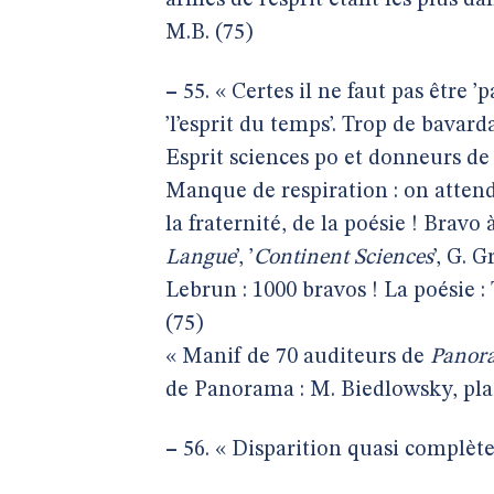
armes de l’esprit étant les plus 
M.B. (75)
–
55. « Certes il ne faut pas être ’p
’l’esprit du temps’. Trop de bava
Esprit sciences po et donneurs de
Manque de respiration : on attend 
la fraternité, de la poésie ! Bravo 
Langue
’, ’
Continent Sciences
’, G. G
Lebrun : 1000 bravos ! La poésie
(75)
« Manif de 70 auditeurs de
Panor
de Panorama : M. Biedlowsky, plac
–
56. « Disparition quasi complète 