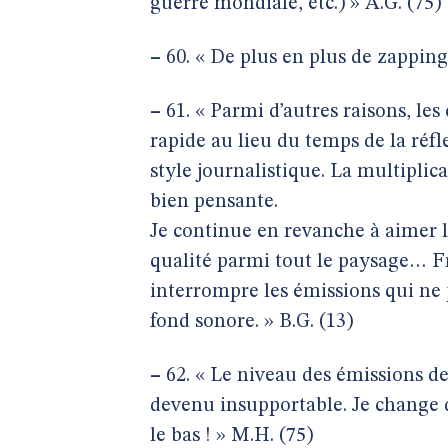
guerre mondiale, etc.) » A.G. (75)
–
60. « De plus en plus de zapping
–
61. « Parmi d’autres raisons, l
rapide au lieu du temps de la réf
style journalistique. La multiplic
bien pensante.
Je continue en revanche à aimer l
qualité parmi tout le paysage… Fr
interrompre les émissions qui ne p
fond sonore. » B.G. (13)
–
62. « Le niveau des émissions de
devenu insupportable. Je change 
le bas ! » M.H. (75)