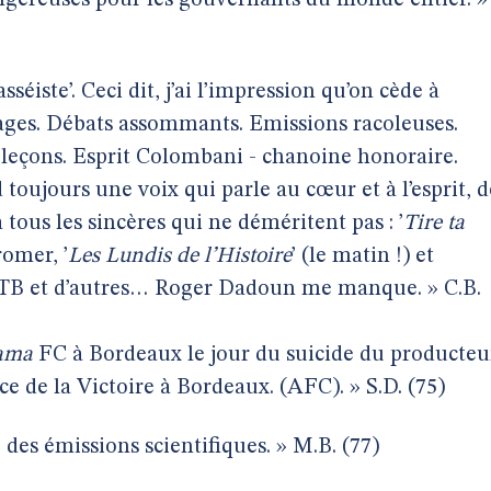
dangereuses pour les gouvernants du monde entier. »
asséiste’. Ceci dit, j’ai l’impression qu’on cède à
rdages. Débats assommants. Emissions racoleuses.
 leçons. Esprit Colombani - chanoine honoraire.
toujours une voix qui parle au cœur et à l’esprit, d
à tous les sincères qui ne déméritent pas : ’
Tire ta
romer, ’
Les Lundis de l’Histoire
’ (le matin !) et
 : TB et d’autres… Roger Dadoun me manque. » C.B.
ama
FC à Bordeaux le jour du suicide du producteu
e de la Victoire à Bordeaux. (AFC). » S.D. (75)
des émissions scientifiques. » M.B. (77)