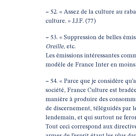
–
52. « Assez de la culture au rabai
culture. » J.J.F. (77)
–
53. « Suppression de belles ém
Oreille
, etc.
Les émissions intéressantes comme
modèle de France Inter en moins b
–
54. « Parce que je considère qu
société, France Culture est bradée
manière à produire des consommat
de discernement, téléguidés par le
lendemain, et qui surtout ne fero
Tout ceci correspond aux directiv