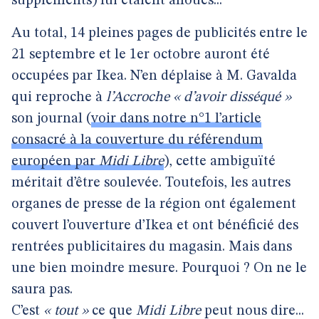
suppléments) lui étaient alloués...
Au total, 14 pleines pages de publicités entre le
21 septembre et le 1er octobre auront été
occupées par Ikea. N’en déplaise à M. Gavalda
qui reproche à
l’Accroche
« d’avoir disséqué »
son journal (
voir dans notre n°1 l’article
consacré à la couverture du référendum
européen par
Midi Libre
), cette ambiguïté
méritait d’être soulevée. Toutefois, les autres
organes de presse de la région ont également
couvert l’ouverture d’Ikea et ont bénéficié des
rentrées publicitaires du magasin. Mais dans
une bien moindre mesure. Pourquoi ? On ne le
saura pas.
C’est
« tout »
ce que
Midi Libre
peut nous dire...