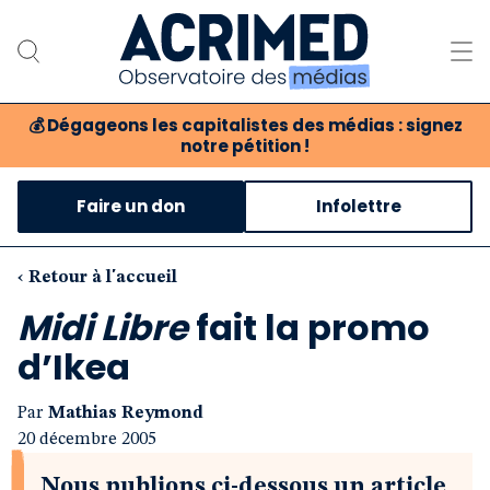
💰
Dégageons les capitalistes des médias : signez
notre pétition !
Notre association
Faire un don
Infolettre
Notre critique des médias
Nos propositions
‹ Retour à l'accueil
Midi Libre
fait la promo
Notre revue
d’Ikea
Boutique
Par
Mathias Reymond
20 décembre 2005
Nous publions ci-dessous un article