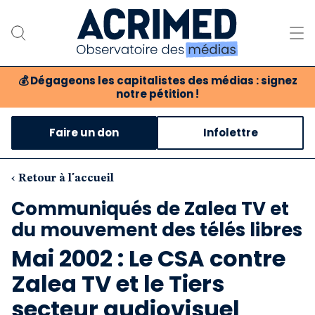
💰
Dégageons les capitalistes des médias : signez
notre pétition !
Notre association
Faire un don
Infolettre
Notre critique des médias
Nos propositions
‹ Retour à l'accueil
Communiqués de Zalea TV et
Notre revue
du mouvement des télés libres
Boutique
Mai 2002 : Le CSA contre
Zalea TV et le Tiers
secteur audiovisuel