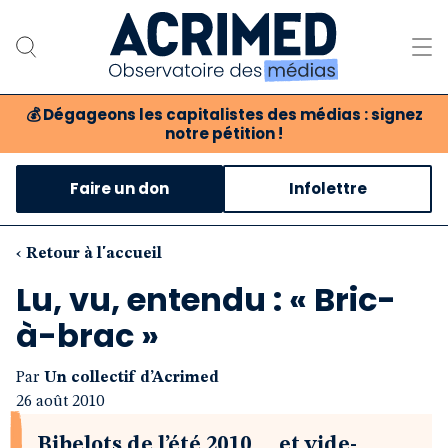
💰
Dégageons les capitalistes des médias : signez
notre pétition !
Notre association
Faire un don
Infolettre
Notre critique des médias
Nos propositions
‹ Retour à l'accueil
Lu, vu, entendu : « Bric-
Notre revue
à-brac »
Boutique
Par
Un collectif d’Acrimed
26 août 2010
Bibelots de l’été 2010… et vide-