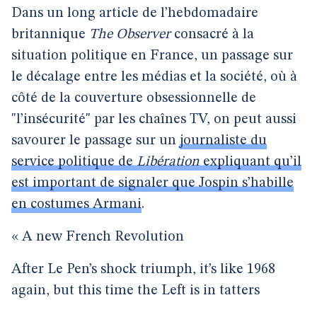
Dans un long article de l’hebdomadaire
britannique
The Observer
consacré à la
situation politique en France, un passage sur
le décalage entre les médias et la société, où à
côté de la couverture obsessionnelle de
"l’insécurité" par les chaînes TV, on peut aussi
savourer le passage sur un
journaliste du
service politique de
Libération
expliquant qu’il
est important de signaler que Jospin s’habille
en costumes Armani
.
« A new French Revolution
After Le Pen’s shock triumph, it’s like 1968
again, but this time the Left is in tatters