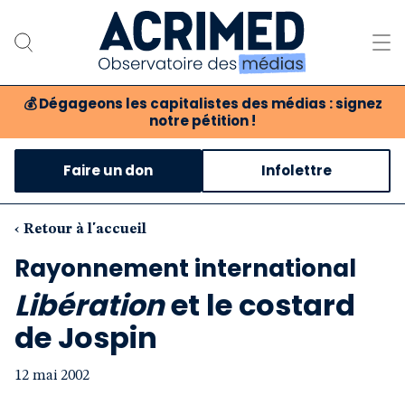
💰
Dégageons les capitalistes des médias : signez
notre pétition !
Notre association
Faire un don
Infolettre
Notre critique des médias
Nos propositions
‹ Retour à l'accueil
Rayonnement international
Notre revue
Libération
et le costard
Boutique
de Jospin
12 mai 2002