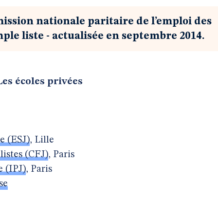
ssion nationale paritaire de l’emploi des
le liste - actualisée en septembre 2014.
Les écoles privées
e (ESJ)
, Lille
istes (CFJ)
, Paris
e (IPJ)
, Paris
se