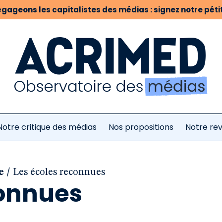
gageons les capitalistes des médias : signez notre pétit
Notre critique des médias
Nos propositions
Notre re
/
e
Les écoles reconnues
connues