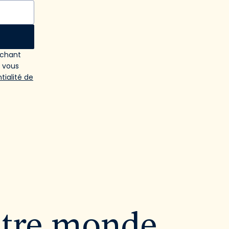
ochant
e vous
tialité de
utre monde