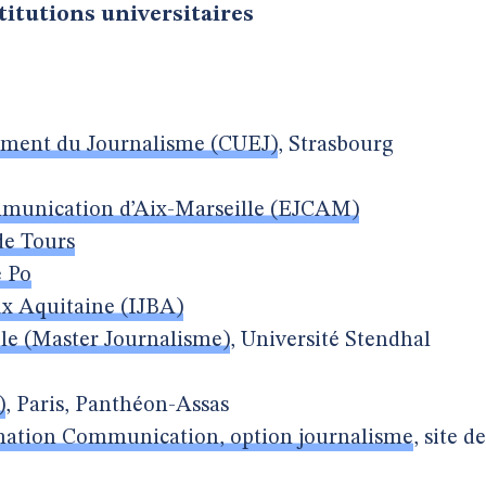
titutions universitaires
nement du Journalisme (CUEJ)
, Strasbourg
mmunication d’Aix-Marseille (EJCAM)
de Tours
e Po
ux Aquitaine (IJBA)
le (Master Journalisme)
, Université Stendhal
)
, Paris, Panthéon-Assas
rmation Communication, option journalisme
, site de