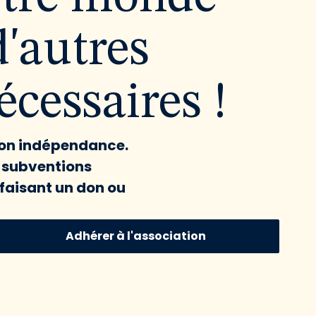
d'autres
cessaires !
 son indépendance.
x subventions
faisant un don ou
Adhérer à l'association