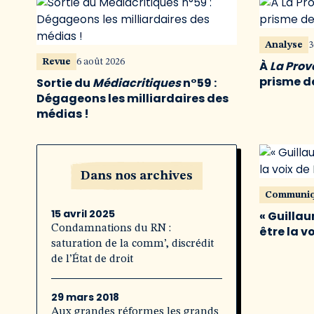
Analyse
3
Revue
6 août 2026
À
La Pro
prisme de
Sortie du
Médiacritiques
n°59 :
Dégageons les milliardaires des
médias !
Dans nos archives
Communi
15 avril 2025
« Guillau
Condamnations du RN :
être la v
saturation de la comm’, discrédit
de l’État de droit
29 mars 2018
Aux grandes réformes les grands