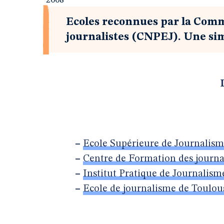
2008
Ecoles reconnues par la Commi
journalistes (CNPEJ). Une simp
–
Ecole Supérieure de Journalism
–
Centre de Formation des journal
–
Institut Pratique de Journalism
–
Ecole de journalisme de Toulou