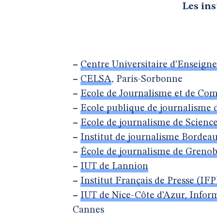
Les ins
–
Centre Universitaire d’Enseig
–
CELSA
, Paris-Sorbonne
–
Ecole de Journalisme et de Co
–
Ecole publique de journalisme 
–
Ecole de journalisme de Scienc
–
Institut de journalisme Bordea
–
École de journalisme de Grenob
–
IUT de Lannion
–
Institut Français de Presse (IFP
–
IUT de Nice-Côte d’Azur, Info
Cannes