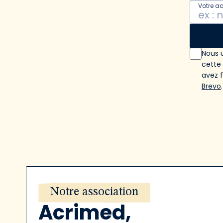
Votre a
Nous u
cette
avez 
Brevo
.
Notre association
Acrimed,