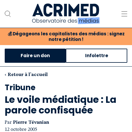
💰
Dégageons les capitalistes des médias : signez
notre pétition !
Notre association
Faire un don
Infolettre
Notre critique des médias
Nos propositions
‹ Retour à l'accueil
Tribune
Notre revue
Le voile médiatique : La
Boutique
parole confisquée
Par
Pierre Tévanian
12 octobre 2005