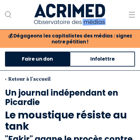
💰
Dégageons les capitalistes des médias : signez
notre pétition !
Notre association
Faire un don
Infolettre
Notre critique des médias
Nos propositions
‹ Retour à l'accueil
Un journal indépendant en
Notre revue
Picardie
Boutique
Le moustique résiste au
tank
"Fakir" gagne le procès contre