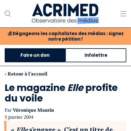
💰
Dégageons les capitalistes des médias : signez
notre pétition !
Notre association
Faire un don
Infolettre
Notre critique des médias
Nos propositions
‹ Retour à l'accueil
Le magazine
Elle
profite
Notre revue
du voile
Boutique
Par
Véronique Maurin
5 janvier 2004
«
Elle
s’engage ». C’est un titre de