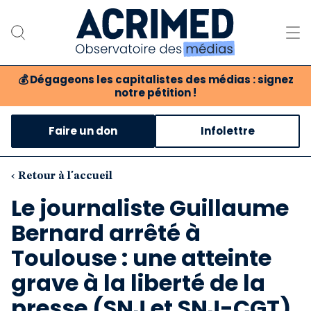
💰
Dégageons les capitalistes des médias : signez
notre pétition !
Notre association
Faire un don
Infolettre
Notre critique des médias
Nos propositions
‹ Retour à l'accueil
Le journaliste Guillaume
Notre revue
Bernard arrêté à
Boutique
Toulouse : une atteinte
grave à la liberté de la
presse (SNJ et SNJ-CGT)