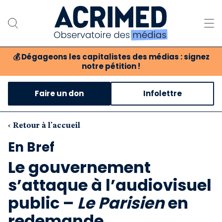
💰
Dégageons les capitalistes des médias : signez
notre pétition !
Notre association
Faire un don
Infolettre
Notre critique des médias
Nos propositions
‹ Retour à l'accueil
En Bref
Notre revue
Le gouvernement
Boutique
s’attaque à l’audiovisuel
public –
Le Parisien
en
redemande