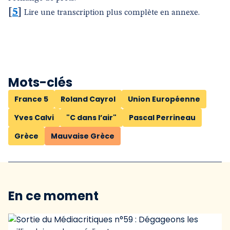
[
5
]
Lire une transcription plus complète en annexe.
Mots-clés
France 5
Roland Cayrol
Union Européenne
Yves Calvi
"C dans l’air"
Pascal Perrineau
Grèce
Mauvaise Grèce
En ce moment