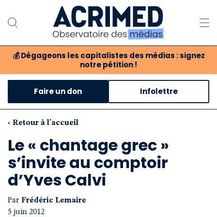
💰
Dégageons les capitalistes des médias : signez
notre pétition !
Notre association
Faire un don
Infolettre
Notre critique des médias
Nos propositions
‹ Retour à l'accueil
Le « chantage grec »
Notre revue
s’invite au comptoir
Boutique
d’Yves Calvi
Par
Frédéric Lemaire
5 juin 2012