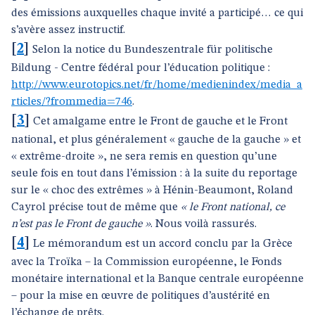
des émissions auxquelles chaque invité a participé… ce qui
s’avère assez instructif.
[
2
]
Selon la notice du Bundeszentrale für politische
Bildung - Centre fédéral pour l’éducation politique :
http://www.eurotopics.net/fr/home/medienindex/media_a
rticles/?frommedia=746
.
[
3
]
Cet amalgame entre le Front de gauche et le Front
national, et plus généralement « gauche de la gauche » et
« extrême-droite », ne sera remis en question qu’une
seule fois en tout dans l’émission : à la suite du reportage
sur le « choc des extrêmes » à Hénin-Beaumont, Roland
Cayrol précise tout de même que
« le Front national, ce
n’est pas le Front de gauche »
. Nous voilà rassurés.
[
4
]
Le mémorandum est un accord conclu par la Grèce
avec la Troïka – la Commission européenne, le Fonds
monétaire international et la Banque centrale européenne
– pour la mise en œuvre de politiques d’austérité en
l’échange de prêts.