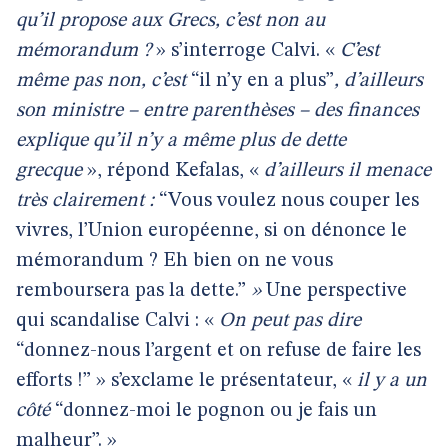
qu’il propose aux Grecs, c’est non au
mémorandum ?
» s’interroge Calvi. «
C’est
même pas non, c’est
“il n’y en a plus”
, d’ailleurs
son ministre – entre parenthèses – des finances
explique qu’il n’y a même plus de dette
grecque
», répond Kefalas, «
d’ailleurs il menace
très clairement :
“Vous voulez nous couper les
vivres, l’Union européenne, si on dénonce le
mémorandum ? Eh bien on ne vous
remboursera pas la dette.”
»
Une perspective
qui scandalise Calvi : «
On peut pas dire
“donnez-nous l’argent et on refuse de faire les
efforts !” » s’exclame le présentateur, «
il y a un
côté
“donnez-moi le pognon ou je fais un
malheur”. »