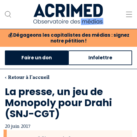
💰
Dégageons les capitalistes des médias : signez
notre pétition !
Notre association
Faire un don
Infolettre
Notre critique des médias
Nos propositions
‹ Retour à l'accueil
La presse, un jeu de
Notre revue
Monopoly pour Drahi
Boutique
(SNJ-CGT)
20 juin 2017