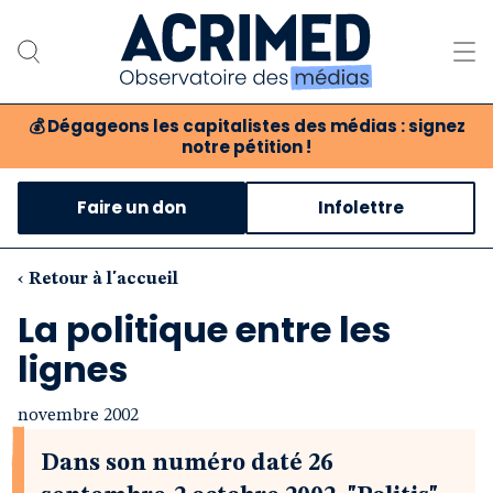
💰
Dégageons les capitalistes des médias : signez
notre pétition !
Notre association
Faire un don
Infolettre
Notre critique des médias
Nos propositions
‹ Retour à l'accueil
La politique entre les
Notre revue
lignes
Boutique
novembre 2002
Dans son numéro daté 26