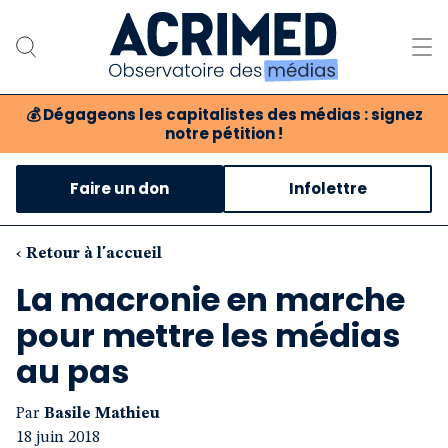
💰
Dégageons les capitalistes des médias : signez
notre pétition !
Notre association
Faire un don
Infolettre
Notre critique des médias
Nos propositions
‹ Retour à l'accueil
La macronie en marche
Notre revue
pour mettre les médias
Boutique
au pas
Par
Basile Mathieu
18 juin 2018